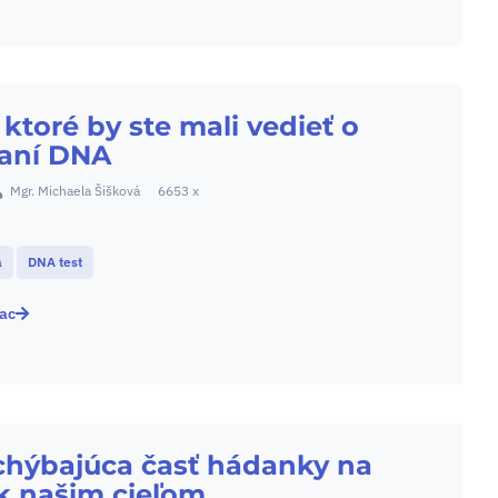
, ktoré by ste mali vedieť o
vaní DNA
Mgr. Michaela Šišková
6653 x
a
DNA test
iac
chýbajúca časť hádanky na
k našim cieľom