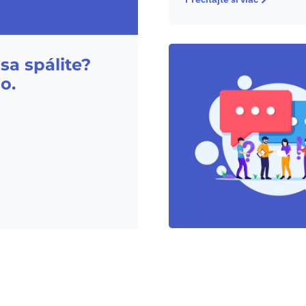
sa spálite?
o.