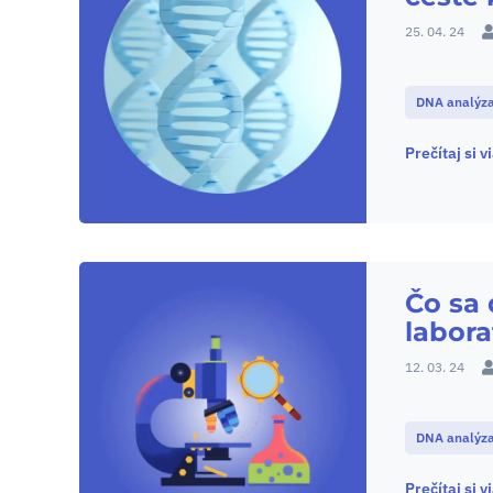
25. 04. 24
DNA analýz
Prečítaj si v
Čo sa 
labora
12. 03. 24
DNA analýz
Prečítaj si v