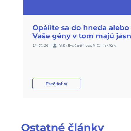
Opálite sa do hneda alebo 
Vaše gény v tom majú jasn
14. 07. 26
RNDr. Eva Janišíková, PhD.
6492 x
Prečítať si
Ostatné články