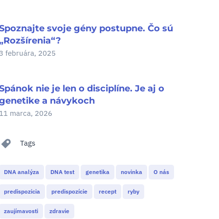
Spoznajte svoje gény postupne. Čo sú
„Rozšírenia“?
3 februára, 2025
Spánok nie je len o disciplíne. Je aj o
genetike a návykoch
11 marca, 2026
Tags
DNA analýza
DNA test
genetika
novinka
O nás
predispozicia
predispozície
recept
ryby
zaujímavosti
zdravie