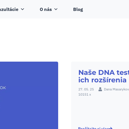
zultácie
O nás
Blog
Naše DNA test
ich rozšírenia
27. 05. 25
Dana Masarykov
10151 x
Prečítajte si viac