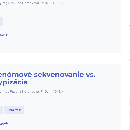
Mgr. Paulína Horonyová, PhD.
1233 x
i
iac
enómové sekvenovanie vs.
ypizácia
Mgr. Paulína Horonyová, PhD.
4041 x
a
DNA test
iac