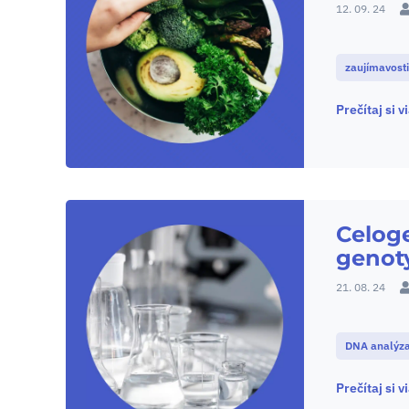
12. 09. 24
zaujímavost
Prečítaj si v
Celog
genot
21. 08. 24
DNA analýz
Prečítaj si v