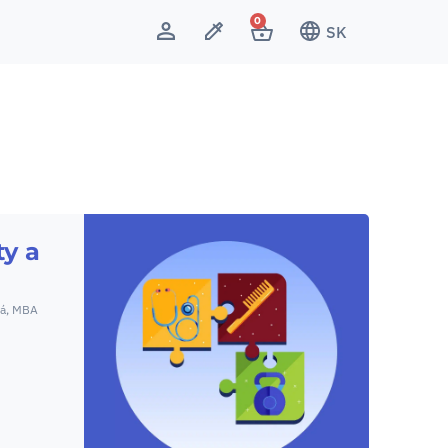
0
SK
y a
á, MBA