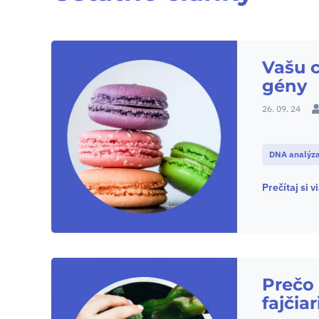
Vašu c
gény
26. 09. 24
DNA analýz
Prečítaj si v
Prečo
fajčia