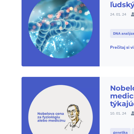
ľudsk
24. 01. 24
DNA analýz
Prečítaj si v
Nobelo
medic
týkaj
10. 01. 24
genetika