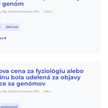
ý genóm
Mgr. Paulína Horonyová, PhD.
1332 x
a
DNA test
iac
va cena za fyziológiu alebo
ínu bola udelená za objavy
úce sa genómov
Mgr. Paulína Horonyová, PhD.
688 x
zaujímavosti