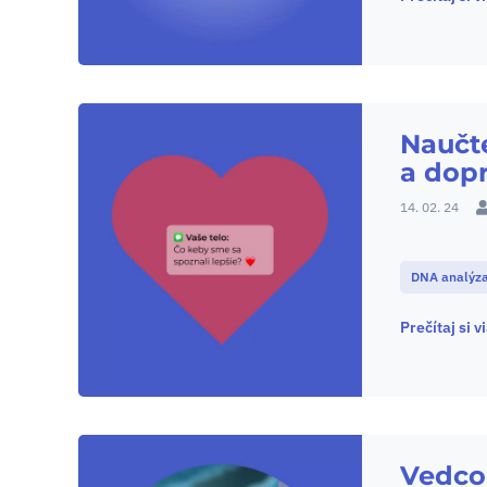
Naučte
a dopr
14. 02. 24
DNA analýz
Prečítaj si v
Vedcom