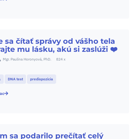
 sa čítať správy od vášho tela
ajte mu lásku, akú si zaslúži ❤️
Mgr. Paulína Horonyová, PhD.
824 x
a
DNA test
predispozicia
iac
 sa podarilo prečítať celý