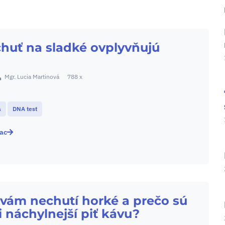
huť na sladké ovplyvňujú
Mgr. Lucia Martinová
788 x
a
DNA test
iac
 vám nechutí horké a prečo sú
ri náchylnejší piť kávu?