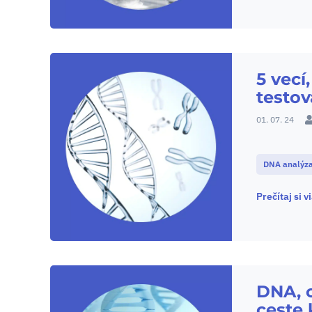
5 vecí
testo
01. 07. 24
DNA analýz
Prečítaj si v
DNA, 
ceste 