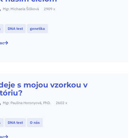
Mgr. Michaela Šišková
2909 x
a
DNA test
genetika
iac
deje s mojou vzorkou v
tóriu?
Mgr. Paulína Horonyová, PhD.
2602 x
a
DNA test
O nás
iac