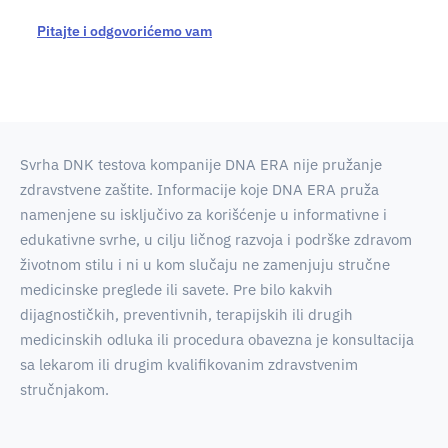
Pitajte i odgovorićemo vam
Svrha DNK testova kompanije DNA ERA nije pružanje
zdravstvene zaštite. Informacije koje DNA ERA pruža
namenjene su isključivo za korišćenje u informativne i
edukativne svrhe, u cilju ličnog razvoja i podrške zdravom
životnom stilu i ni u kom slučaju ne zamenjuju stručne
medicinske preglede ili savete. Pre bilo kakvih
dijagnostičkih, preventivnih, terapijskih ili drugih
medicinskih odluka ili procedura obavezna je konsultacija
sa lekarom ili drugim kvalifikovanim zdravstvenim
stručnjakom.