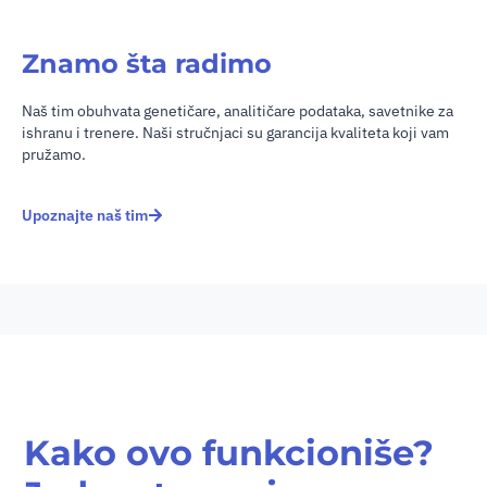
Znamo šta radimo
Naš tim obuhvata genetičare, analitičare podataka, savetnike za
ishranu i trenere. Naši stručnjaci su garancija kvaliteta koji vam
pružamo.
Upoznajte naš tim
Kako ovo funkcioniše?