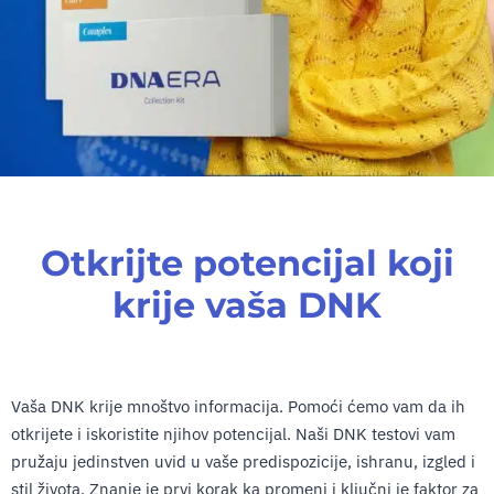
Otkrijte potencijal koji
krije vaša DNK
Vaša DNK krije mnoštvo informacija. Pomoći ćemo vam da ih
otkrijete i iskoristite njihov potencijal. Naši DNK testovi vam
pružaju jedinstven uvid u vaše predispozicije, ishranu, izgled i
stil života. Znanje je prvi korak ka promeni i ključni je faktor za