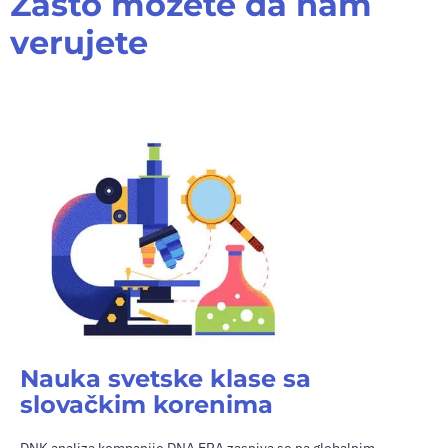
Zašto možete da nam
verujete
Nauka svetske klase sa
slovačkim korenima
DNK analiza kompanije DNA ERA zasniva se na globalnim