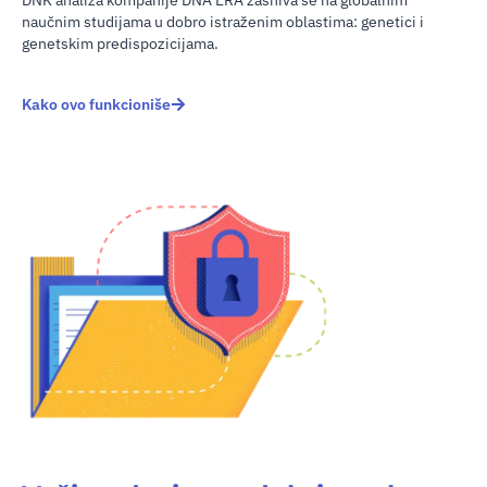
naučnim studijama u dobro istraženim oblastima: genetici i
genetskim predispozicijama.
Kako ovo funkcioniše