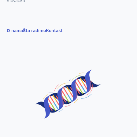
Slovačka
O nama
Šta radimo
Kontakt