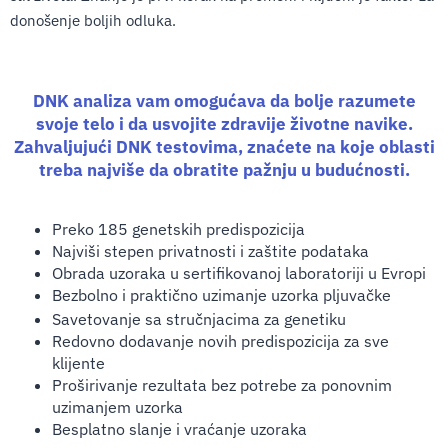
donošenje boljih odluka.
DNK analiza vam omogućava da bolje razumete
svoje telo i da usvojite zdravije životne navike.
Zahvaljujući DNK testovima, znaćete na koje oblasti
treba najviše da obratite pažnju u budućnosti.
Preko 185 genetskih predispozicija
Najviši stepen privatnosti i zaštite podataka
Obrada uzoraka u sertifikovanoj laboratoriji u Evropi
Bezbolno i praktično uzimanje uzorka pljuvačke
Savetovanje sa stručnjacima za genetiku
Redovno dodavanje novih predispozicija za sve
klijente
Proširivanje rezultata bez potrebe za ponovnim
uzimanjem uzorka
Besplatno slanje i vraćanje uzoraka