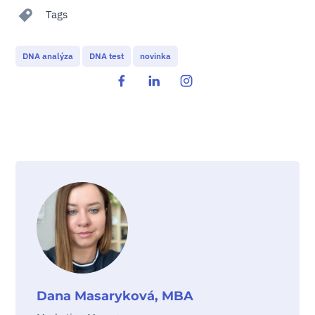
Tags
DNA analýza
DNA test
novinka
Dana Masaryková, MBA