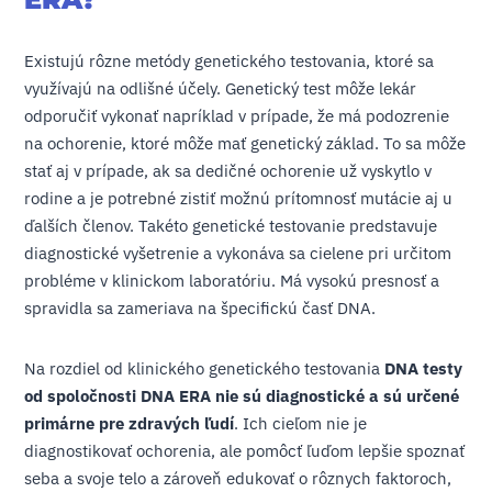
Existujú rôzne metódy genetického testovania, ktoré sa
využívajú na odlišné účely. Genetický test môže lekár
odporučiť vykonať napríklad v prípade, že má podozrenie
na ochorenie, ktoré môže mať genetický základ. To sa môže
stať aj v prípade, ak sa dedičné ochorenie už vyskytlo v
rodine a je potrebné zistiť možnú prítomnosť mutácie aj u
ďalších členov. Takéto genetické testovanie predstavuje
diagnostické vyšetrenie a vykonáva sa cielene pri určitom
probléme v klinickom laboratóriu. Má vysokú presnosť a
spravidla sa zameriava na špecifickú časť DNA.
Na rozdiel od klinického genetického testovania
DNA testy
od spoločnosti DNA ERA nie sú diagnostické a sú určené
primárne pre zdravých ľudí
. Ich cieľom nie je
diagnostikovať ochorenia, ale pomôcť ľuďom lepšie spoznať
seba a svoje telo a zároveň edukovať o rôznych faktoroch,