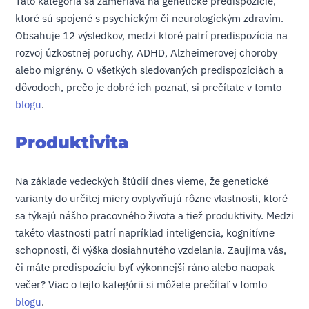
Táto kategória sa zameriava na genetické predispozície,
ktoré sú spojené s psychickým či neurologickým zdravím.
Obsahuje 12 výsledkov, medzi ktoré patrí predispozícia na
rozvoj úzkostnej poruchy, ADHD, Alzheimerovej choroby
alebo migrény. O všetkých sledovaných predispozíciách a
dôvodoch, prečo je dobré ich poznať, si prečítate v tomto
blogu
.
Produktivita
Na základe vedeckých štúdií dnes vieme, že genetické
varianty do určitej miery ovplyvňujú rôzne vlastnosti, ktoré
sa týkajú nášho pracovného života a tiež produktivity. Medzi
takéto vlastnosti patrí napríklad inteligencia, kognitívne
schopnosti, či výška dosiahnutého vzdelania. Zaujíma vás,
či máte predispozíciu byť výkonnejší ráno alebo naopak
večer? Viac o tejto kategórii si môžete prečítať v tomto
blogu
.