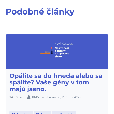
Podobné články
Opálite sa do hneda alebo sa
spálite? Vaše gény v tom
majú jasno.
14. 07. 26
RNDr. Eva Janišíková, PhD.
6492 x