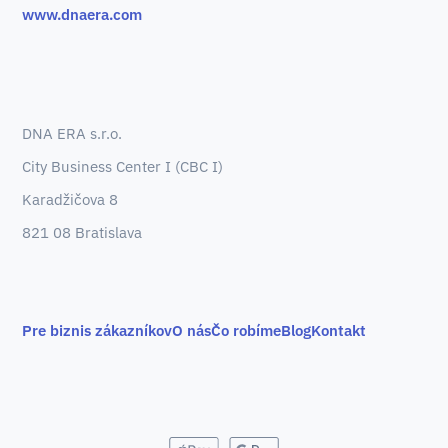
www.dnaera.com
DNA ERA s.r.o.
City Business Center I (CBC I)
Karadžičova 8
821 08 Bratislava
Pre biznis zákazníkov
O nás
Čo robíme
Blog
Kontakt