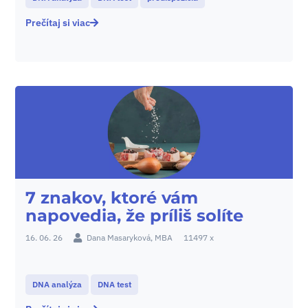
Prečítaj si viac
7 znakov, ktoré vám
napovedia, že príliš solíte
16. 06. 26
Dana Masaryková, MBA
11497 x
DNA analýza
DNA test