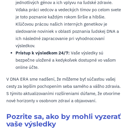
jednotlivých génov a ich vplyvu na ľudské zdravie.
Vďaka práci vedcov a vedeckých tímov po celom svete
je toto poznanie každým rokom širšie a hlbšie.
Kľúčovou prácou našich interných genetikov je
sledovanie noviniek v oblasti poznania ľudskej DNA a
ich následné zapracovanie pri vyhodnocovaní
výsledkov.
Prístup k výsledkom 24/7:
Vaše výsledky sú
bezpečne uložené a kedykoľvek dostupné vo vašom
online účte.
V DNA ERA sme nadšení, že môžeme byť súčasťou vašej
cesty za lepším pochopením seba samého a vášho zdravia.
S týmito aktualizovaními rozšíreniami dúfame, že otvoríme
nové horizonty v osobnom zdraví a objavovaní.
Pozrite sa, ako by mohli vyzerať
vaše výsledky