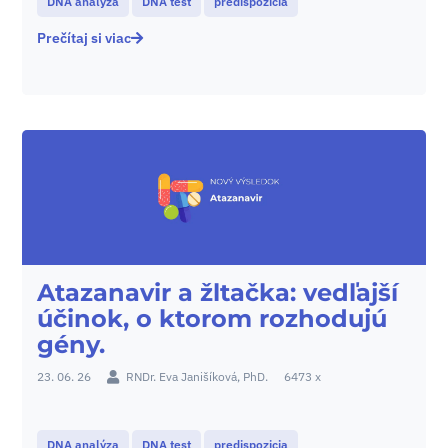
DNA analýza
DNA test
predispozicia
Prečítaj si viac
Atazanavir a žltačka: vedľajší
účinok, o ktorom rozhodujú
gény.
23. 06. 26
RNDr. Eva Janišíková, PhD.
6473 x
DNA analýza
DNA test
predispozicia