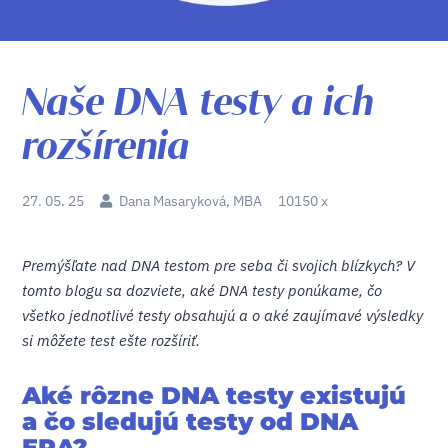
Naše DNA testy a ich
rozšírenia
27. 05. 25
Dana Masaryková, MBA
10150 x
Premýšľate nad DNA testom pre seba či svojich blízkych? V
tomto blogu sa dozviete, aké DNA testy ponúkame, čo
všetko jednotlivé testy obsahujú a o aké zaujímavé výsledky
si môžete test ešte rozšíriť.
Aké rôzne DNA testy existujú
a čo sledujú testy od DNA
ERA?