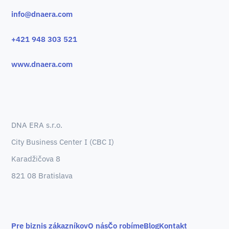
info@dnaera.com
+421 948 303 521
www.dnaera.com
DNA ERA s.r.o.
City Business Center I (CBC I)
Karadžičova 8
821 08 Bratislava
Pre biznis zákazníkov
O nás
Čo robíme
Blog
Kontakt