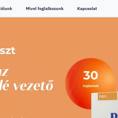
Rólunk
Mivel foglalkozunk
Kapcsolat