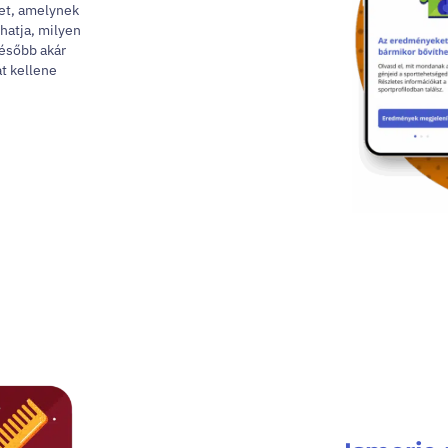
tet, amelynek
hatja, milyen
Később akár
t kellene