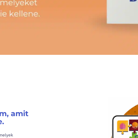
m, amit
.
amelyek