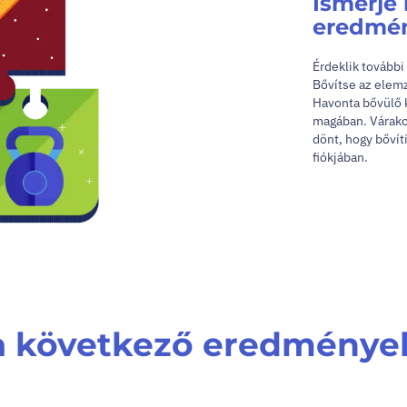
Ismerje
eredmén
Érdeklik tovább
Bővítse az elemz
Havonta bővülő k
magában. Várakoz
dönt, hogy bővít
fiókjában.
 a következő eredménye