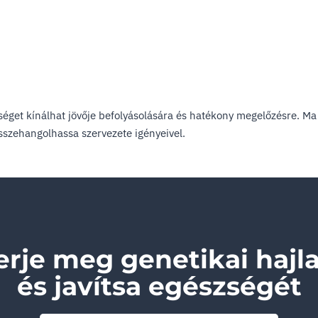
éget kínálhat jövője befolyásolására és hatékony megelőzésre. M
sszehangolhassa szervezete igényeivel.
erje meg genetikai hajl
és javítsa egészségét