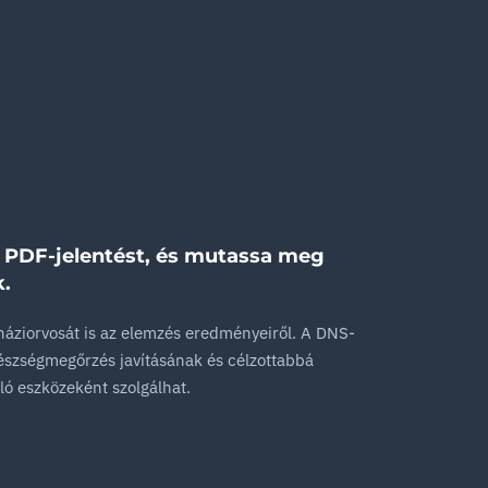
 a PDF-jelentést, és mutassa meg
.
háziorvosát is az elemzés eredményeiről. A DNS-
gészségmegőrzés javításának és célzottabbá
áló eszközeként szolgálhat.