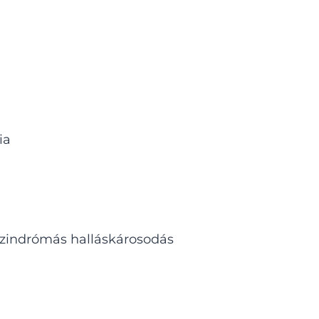
ia
szindrómás halláskárosodás