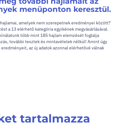
 meg további hajlamait az
yek menüponton keresztül.
i hajlamai, amelyek nem szerepelnek eredményei között?
ést a 13 elérhető kategória egyikének megvásárlásával.
ínálatunk több mint 185 hajlam elemzését foglalja
ás, további tesztek és mintavételek nélkül! Amint úgy
i eredményeit, az új adatok azonnal elérhetővé válnak
ket tartalmazza