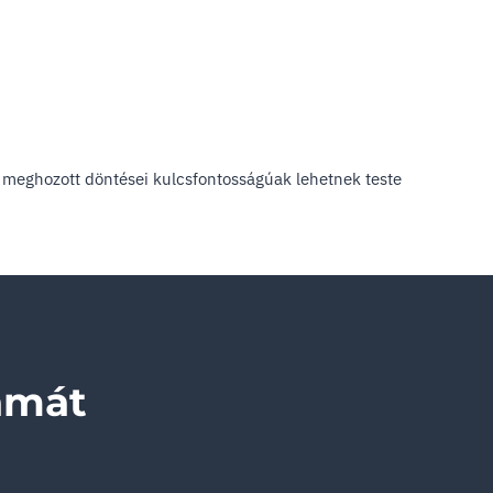
a meghozott döntései kulcsfontosságúak lehetnek teste
amát