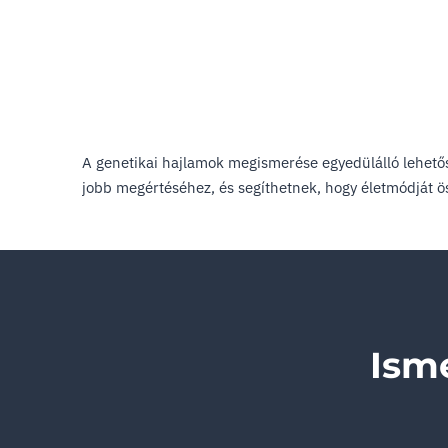
A genetikai hajlamok megismerése egyedülálló lehetős
jobb megértéséhez, és segíthetnek, hogy életmódját ö
Ism