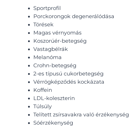
Sportprofil
Porckorongok degenerálódása
Törések
Magas vérnyomás
Koszorúér-betegség
Vastagbélrák
Melanóma
Crohn-betegség
2-es típusú cukorbetegség
Vérrögképződés kockázata
Koffein
LDL-koleszterin
Túlsúly
Telített zsírsavakra való érzékenység
Sóérzékenység