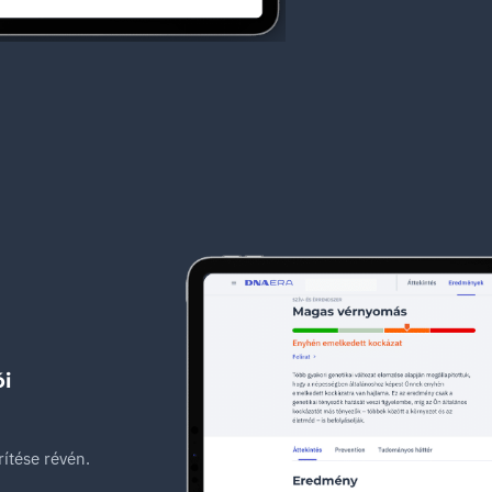
i
rítése révén.