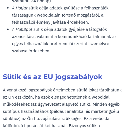
számított 24 hónap).
A Hotjar
sütik célja adatok gyűjtése a felhasználók
társaságunk weboldalain történő mozgásáról, a
felhasználói élmény javítása érdekében.
A HubSpot
sütik célja adatok gyűjtése a látogatók
azonosítása, valamint a kommunikáció tartalmának az
egyes felhasználók preferenciái szerinti személyre
szabása érdekében.
Sütik és az EU jogszabályok
A vonatkozó jogszabályok értelmében sütifájlokat tárolhatunk
az Ön eszközén, ha azok elengedhetetlenek a weboldal
működéséhez (az úgynevezett alapvető sütik). Minden egyéb
sütitípus használatához (például analitikai és marketingcélú
sütikhez) az Ön hozzájárulása szükséges. Ez a weboldal
különböző típusú sütiket használ. Bizonyos sütik a