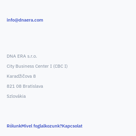
info@dnaera.com
DNA ERA s.r.o.
City Business Center I (CBC I)
Karadžičova 8
821 08 Bratislava
Szlovákia
Rólunk
Mivel foglalkozunk?
Kapcsolat