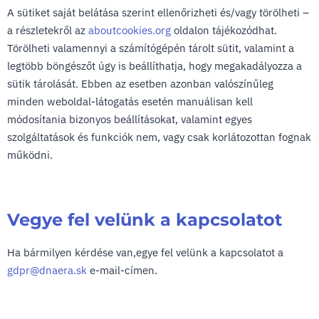
A sütiket saját belátása szerint ellenőrizheti és/vagy törölheti –
a részletekről az
aboutcookies.org
oldalon tájékozódhat.
Törölheti valamennyi a számítógépén tárolt sütit, valamint a
legtöbb böngészőt úgy is beállíthatja, hogy megakadályozza a
sütik tárolását. Ebben az esetben azonban valószínűleg
minden weboldal-látogatás esetén manuálisan kell
módosítania bizonyos beállításokat, valamint egyes
szolgáltatások és funkciók nem, vagy csak korlátozottan fognak
működni.
Vegye fel velünk a kapcsolatot
Ha bármilyen kérdése van,egye fel velünk a kapcsolatot a
gdpr@dnaera.sk
e-mail-címen.