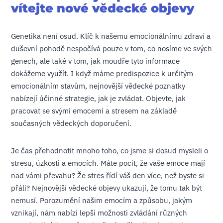
vítejte nové vědecké objevy
Genetika není osud. Klíč k našemu emocionálnímu zdraví a
duševní pohodě nespočívá pouze v tom, co nosíme ve svých
genech, ale také v tom, jak moudře tyto informace
dokážeme využít. I když máme predispozice k určitým
emocionálním stavům, nejnovější vědecké poznatky
nabízejí účinné strategie, jak je zvládat. Objevte, jak
pracovat se svými emocemi a stresem na základě
současných vědeckých doporučení.
Je čas přehodnotit mnoho toho, co jsme si dosud mysleli o
stresu, úzkosti a emocích. Máte pocit, že vaše emoce mají
nad vámi převahu? Že stres řídí váš den více, než byste si
přáli? Nejnovější vědecké objevy ukazují, že tomu tak být
nemusí. Porozumění našim emocím a způsobu, jakým
vznikají, nám nabízí lepší možnosti zvládání různých