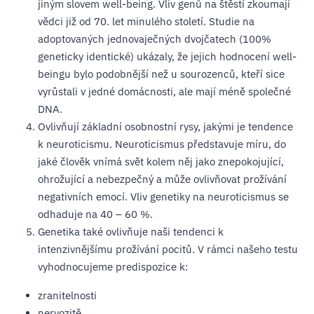
jiným slovem well-being. Vliv genů na štěstí zkoumají
vědci již od 70. let minulého století. Studie na
adoptovaných jednovaječných dvojčatech (100%
geneticky identické) ukázaly, že jejich hodnocení well-
beingu bylo podobnější než u sourozenců, kteří sice
vyrůstali v jedné domácnosti, ale mají méně společné
DNA.
Ovlivňují základní osobnostní rysy, jakými je tendence
k neuroticismu. Neuroticismus představuje míru, do
jaké člověk vnímá svět kolem něj jako znepokojující,
ohrožující a nebezpečný a může ovlivňovat prožívání
negativních emocí. Vliv genetiky na neuroticismus se
odhaduje na 40 – 60 %.
Genetika také ovlivňuje naši tendenci k
intenzivnějšímu prožívání pocitů. V rámci našeho testu
vyhodnocujeme predispozice k:
zranitelnosti
nervozitě