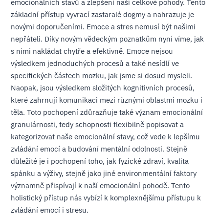
emocionálních stavů a zlepšení naší celkové pohody. Tento
základní přístup vyvrací zastaralé dogmy a nahrazuje je
novými doporučeními. Emoce a stres nemusí být našimi
nepřáteli. Díky novým vědeckým poznatkům nyní víme, jak
s nimi nakládat chytře a efektivně. Emoce nejsou
výsledkem jednoduchých procesů a také nesídlí ve
specifických částech mozku, jak jsme si dosud mysleli.
Naopak, jsou výsledkem složitých kognitivních procesů,
které zahrnují komunikaci mezi různými oblastmi mozku i
těla. Toto pochopení zdůrazňuje také význam emocionální
granulárnosti, tedy schopnosti flexibilně popisovat a
kategorizovat naše emocionální stavy, což vede k lepšímu
zvládání emocí a budování mentální odolnosti. Stejně
důležité je i pochopení toho, jak fyzické zdraví, kvalita
spánku a výživy, stejně jako jiné environmentální faktory
významně přispívají k naší emocionální pohodě. Tento
holistický přístup nás vybízí k komplexnějšímu přístupu k
zvládání emocí i stresu.