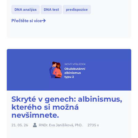
DNA analýza
DNA test
predispozice
Přečtěte si více
Skryté v genech: albinismus,
kterého si možná
nevšimnete.
21. 05. 26
RNDr. Eva Janišíková, PhD.
2735 x