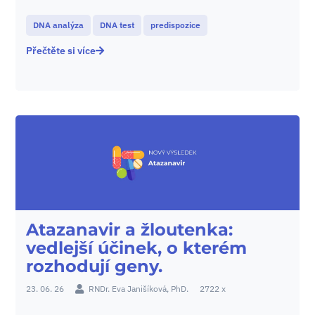
DNA analýza
DNA test
predispozice
Přečtěte si více
Atazanavir a žloutenka:
vedlejší účinek, o kterém
rozhodují geny.
23. 06. 26
RNDr. Eva Janišíková, PhD.
2722 x