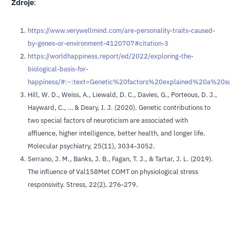
Zdroje
:
https://www.verywellmind.com/are-personality-traits-caused-
by-genes-or-environment-4120707#citation-3
https://worldhappiness.report/ed/2022/exploring-the-
biological-basis-for-
happiness/#:~:text=Genetic%20factors%20explained%20a%20su
Hill, W. D., Weiss, A., Liewald, D. C., Davies, G., Porteous, D. J.,
Hayward, C., … & Deary, I. J. (2020). Genetic contributions to
two special factors of neuroticism are associated with
affluence, higher intelligence, better health, and longer life.
Molecular psychiatry, 25(11), 3034-3052.
Serrano, J. M., Banks, J. B., Fagan, T. J., & Tartar, J. L. (2019).
The influence of Val158Met COMT on physiological stress
responsivity. Stress, 22(2), 276-279.