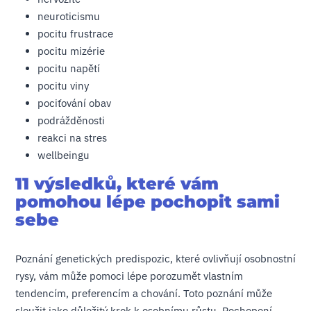
neuroticismu
pocitu frustrace
pocitu mizérie
pocitu napětí
pocitu viny
pociťování obav
podrážděnosti
reakci na stres
wellbeingu
11 výsledků, které vám
pomohou lépe pochopit sami
sebe
Poznání genetických predispozic, které ovlivňují osobnostní
rysy, vám může pomoci lépe porozumět vlastním
tendencím, preferencím a chování. Toto poznání může
sloužit jako důležitý krok k osobnímu růstu. Pochopení