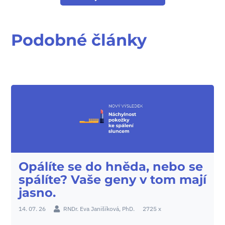
Podobné články
Opálíte se do hněda, nebo se
spálíte? Vaše geny v tom mají
jasno.
14. 07. 26
RNDr. Eva Janišíková, PhD.
2725 x