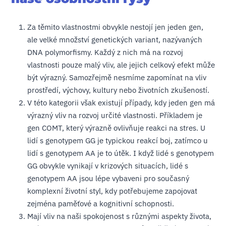
Za těmito vlastnostmi obvykle nestojí jen jeden gen,
ale velké množství genetických variant, nazývaných
DNA polymorfismy. Každý z nich má na rozvoj
vlastnosti pouze malý vliv, ale jejich celkový efekt může
být výrazný. Samozřejmě nesmíme zapomínat na vliv
prostředí, výchovy, kultury nebo životních zkušeností.
V této kategorii však existují případy, kdy jeden gen má
výrazný vliv na rozvoj určité vlastnosti. Příkladem je
gen COMT, který výrazně ovlivňuje reakci na stres. U
lidí s genotypem GG je typickou reakcí boj, zatímco u
lidí s genotypem AA je to útěk. I když lidé s genotypem
GG obvykle vynikají v krizových situacích, lidé s
genotypem AA jsou lépe vybaveni pro současný
komplexní životní styl, kdy potřebujeme zapojovat
zejména paměťové a kognitivní schopnosti.
Mají vliv na naši spokojenost s různými aspekty života,