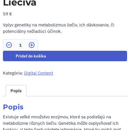
Liečivá
59
€
Vplyv genetiky na metabolizmus liečiv, ich dávkovanie, či
potenciálny nežiadúci účinok.
Počet
Pridať do košíka
Kategória:
Digital Content
Popis
Popis
Existuje veľké množstvo enzýmov, ktoré sa podieľajú na
metabolizme rôznych liečiv. Genetika môže ovplyvňovať ich
funkciu. V tejto časti nájdete informácie, ktoré by mohli mať