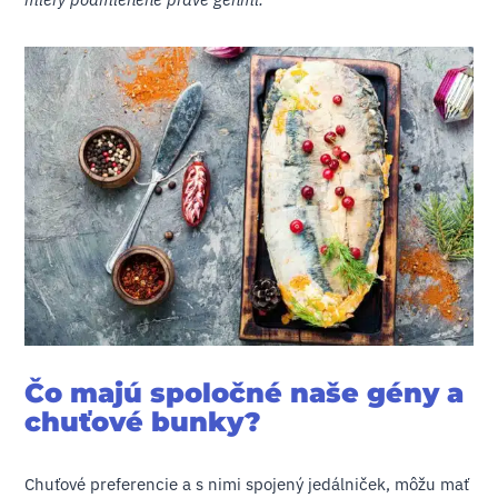
Čo majú spoločné naše gény a
chuťové bunky?
Chuťové preferencie a s nimi spojený jedálniček, môžu mať