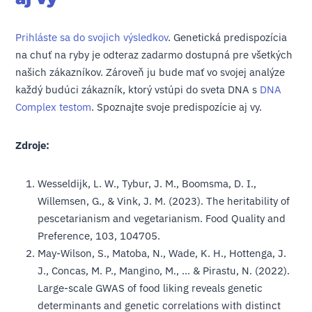
Prihláste sa do svojich výsledkov
. Genetická predispozícia
na chuť na ryby je odteraz zadarmo dostupná pre všetkých
našich zákazníkov. Zároveň ju bude mať vo svojej analýze
každý budúci zákazník, ktorý vstúpi do sveta DNA s
DNA
Complex testom
. Spoznajte svoje predispozície aj vy.
Zdroje:
Wesseldijk, L. W., Tybur, J. M., Boomsma, D. I.,
Willemsen, G., & Vink, J. M. (2023). The heritability of
pescetarianism and vegetarianism. Food Quality and
Preference, 103, 104705.
May-Wilson, S., Matoba, N., Wade, K. H., Hottenga, J.
J., Concas, M. P., Mangino, M., … & Pirastu, N. (2022).
Large-scale GWAS of food liking reveals genetic
determinants and genetic correlations with distinct