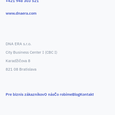
+421 948 303 521
www.dnaera.com
DNA ERA s.r.o.
City Business Center I (CBC I)
Karadžičova 8
821 08 Bratislava
Pre biznis zákazníkov
O nás
Čo robíme
Blog
Kontakt