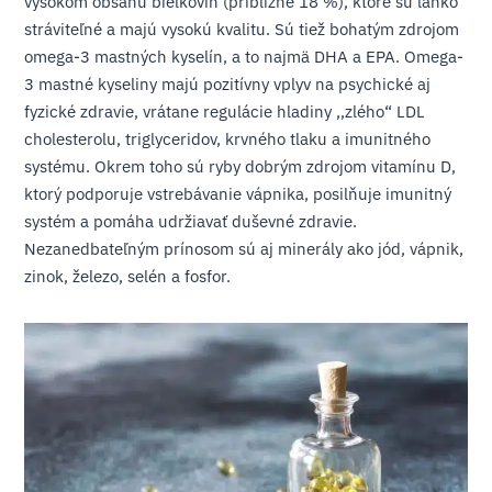
vysokom obsahu bielkovín (približne 18 %), ktoré sú ľahko
stráviteľné a majú vysokú kvalitu. Sú tiež bohatým zdrojom
omega-3 mastných kyselín, a to najmä DHA a EPA. Omega-
3 mastné kyseliny majú pozitívny vplyv na psychické aj
fyzické zdravie, vrátane regulácie hladiny ,,zlého“ LDL
cholesterolu, triglyceridov, krvného tlaku a imunitného
systému. Okrem toho sú ryby dobrým zdrojom vitamínu D,
ktorý podporuje vstrebávanie vápnika, posilňuje imunitný
systém a pomáha udržiavať duševné zdravie.
Nezanedbateľným prínosom sú aj minerály ako jód, vápnik,
zinok, železo, selén a fosfor.