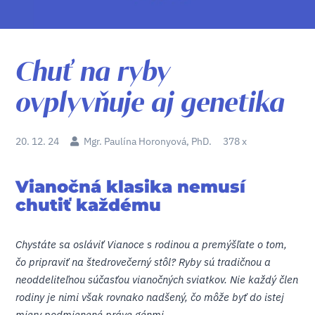
Chuť na ryby
ovplyvňuje aj genetika
20. 12. 24
Mgr. Paulína Horonyová, PhD.
378 x
Vianočná klasika nemusí
chutiť každému
Chystáte sa osláviť Vianoce s rodinou a premýšľate o tom,
čo pripraviť na štedrovečerný stôl? Ryby sú tradičnou a
neoddeliteľnou súčasťou vianočných sviatkov. Nie každý člen
rodiny je nimi však rovnako nadšený, čo môže byť do istej
miery podmienené práve génmi.