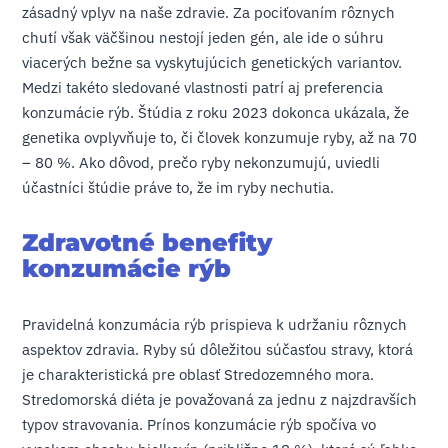
zásadný vplyv na naše zdravie. Za pociťovaním rôznych
chutí však väčšinou nestojí jeden gén, ale ide o súhru
viacerých bežne sa vyskytujúcich genetických variantov.
Medzi takéto sledované vlastnosti patrí aj preferencia
konzumácie rýb. Štúdia z roku 2023 dokonca ukázala, že
genetika ovplyvňuje to, či človek konzumuje ryby, až na 70
– 80 %. Ako dôvod, prečo ryby nekonzumujú, uviedli
účastníci štúdie práve to, že im ryby nechutia.
Zdravotné benefity
konzumácie rýb
Pravidelná konzumácia rýb prispieva k udržaniu rôznych
aspektov zdravia. Ryby sú dôležitou súčasťou stravy, ktorá
je charakteristická pre oblasť Stredozemného mora.
Stredomorská diéta je považovaná za jednu z najzdravších
typov stravovania. Prínos konzumácie rýb spočíva vo