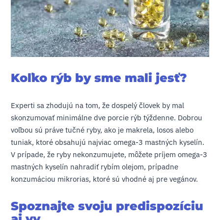
Koľko rýb by sme mali jesť?
Experti sa zhodujú na tom, že dospelý človek by mal
skonzumovať minimálne dve porcie rýb týždenne. Dobrou
voľbou sú práve tučné ryby, ako je makrela, losos alebo
tuniak, ktoré obsahujú najviac omega-3 mastných kyselín.
V prípade, že ryby nekonzumujete, môžete príjem omega-3
mastných kyselín nahradiť rybím olejom, prípadne
konzumáciou mikrorias, ktoré sú vhodné aj pre vegánov.
Spoznajte svoju predispozíciu
aj vy