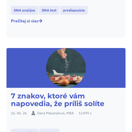
DNA analýza
DNA test
predispozicia
Prečítaj si viac
7 znakov, ktoré vám
napovedia, že príliš solíte
16. 06. 26
Dana Masaryková, MBA
11499 x