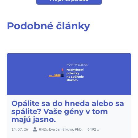
Podobné články
Opálite sa do hneda alebo sa
spálite? Vaše gény v tom
majú jasno.
14. 07. 26
RNDr. Eva Janišíková, PhD.
6492 x