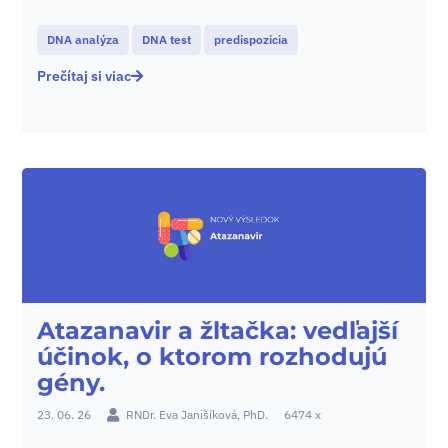
DNA analýza
DNA test
predispozicia
Prečítaj si viac
Atazanavir a žltačka: vedľajší
účinok, o ktorom rozhodujú
gény.
23. 06. 26
RNDr. Eva Janišíková, PhD.
6474 x