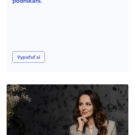
podnikaní.
Vypočuť si