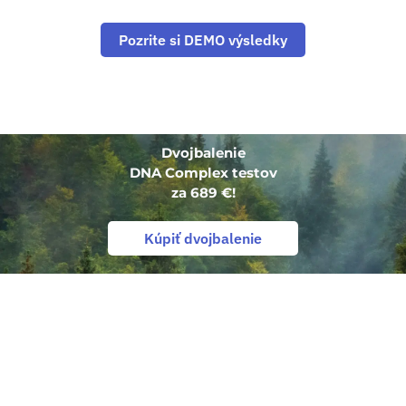
Pozrite si DEMO výsledky
Dvojbalenie
DNA Complex testov
za 689 €!
Kúpiť dvojbalenie