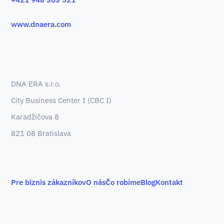
www.dnaera.com
DNA ERA s.r.o.
City Business Center I (CBC I)
Karadžičova 8
821 08 Bratislava
Pre biznis zákazníkov
O nás
Čo robíme
Blog
Kontakt