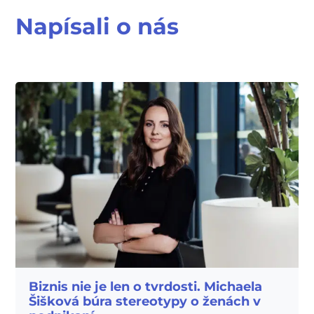
Napísali o nás
Biznis nie je len o tvrdosti. Michaela
Šišková búra stereotypy o ženách v