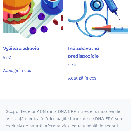
Výživa a zdravie
Iné zdravotné
predispozície
59
€
59
€
Adaugă în coș
Adaugă în coș
Scopul testelor ADN de la DNA ERA nu este furnizarea de
asistență medicală.
Informațiile furnizate de DNA ERA sunt
exclusiv de natură informativă și educațională, în scopul