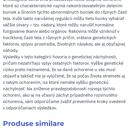
ktoré sú charakteristické najmä nekontrolovateľným delením
buniek a šírením týchto abnormálnych buniek do rôznych častí
tela. Kvôli takto narušenej regulácii môžu tieto bunky vytvárať
väčšie útvary – tzv. nádory, ktoré môžu narušiť normálne
fungovanie tkanív alebo orgánov. Rakovina môže vzniknúť v
hociktorej časti tela z rôznych príčin, vrátane genetických
faktorov, vplyvu prostredia, životných návykov, ale aj obyčajnej
náhody.
Výsledky v tejto kategórii hovoria o genetickej náchylnosti,
pričom nezahŕňajú vplyv ostatných faktorov. Vyššie genetické
riziko preto neznamená, že sa dané ochorenie u vás musí
objaviť a taktiež nie je vylúčené, že sa počas života stretnete aj
s takým ochorením, na ktoré nemáte vyššiu genetickú
náchylnosť. Na zníženie pravdepodobnosti rozvoja týchto
ochorení, ako aj na včasný záchyt prípadného rozvinutého
ochorenia, vám odporúčame zvážiť preventívne kroky uvedené
v odporúčaniach výsledkov.
Produse similare