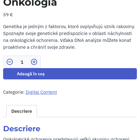
Onkológia
59
€
Genetika je jedným z faktorov, ktoré ovplyvňujú vznik rakoviny.
Spoznajte svoje genetické predispozície v oblasti náchylnosti
na onkologické ochorenia. Vďaka DNA analýze môžete konať
proaktívne a chrániť svoje zdravie.
Cantitate
Adaugă în coș
Categorie:
Digital Content
Descriere
Descriere
Onkologické ochorenia predstavujú veľkú skupinu ochorení,