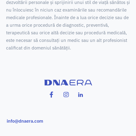
dezvoltării personale și sprijinirii unui stil de viață sănătos și
nu înlocuiesc în niciun caz examinările sau recomandările
medicale profesionale.
Înainte de a lua orice decizie sau de
a urma orice procedură de diagnostic, preventivă,
terapeutică sau orice altă decizie sau procedură medicală,
este necesar să consultați un medic sau un alt profesionist
calificat din domeniul sănătății.
info@dnaera.com