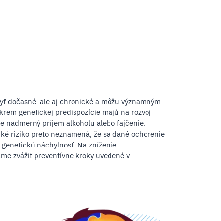
byť dočasné, ale aj chronické a môžu významným
krem genetickej predispozície majú na rozvoj
o je nadmerný príjem alkoholu alebo fajčenie.
tické riziko preto neznamená, že sa dané ochorenie
iu genetickú náchylnosť. Na zníženie
ame zvážiť preventívne kroky uvedené v