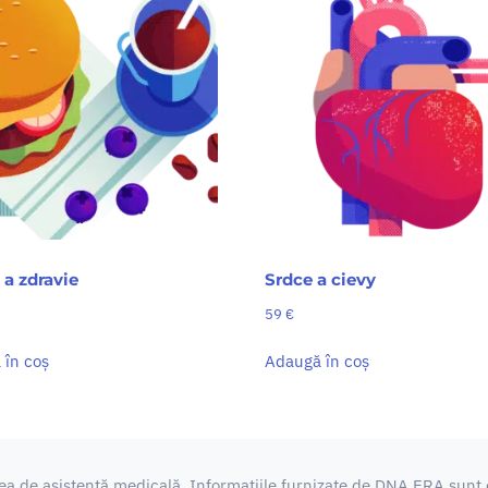
 a zdravie
Srdce a cievy
59
€
 în coș
Adaugă în coș
ea de asistență medicală.
Informațiile furnizate de DNA ERA sunt e