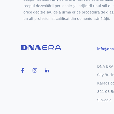
scopul dezvoltării personale și sprijinirii unui stil
orice decizie sau de a urma orice procedură de diagn
un alt profesionist calificat din domeniul sănătății.
info@dna
DNA ERA s
City Busi
Karadžič
821 08 Br
Slovacia