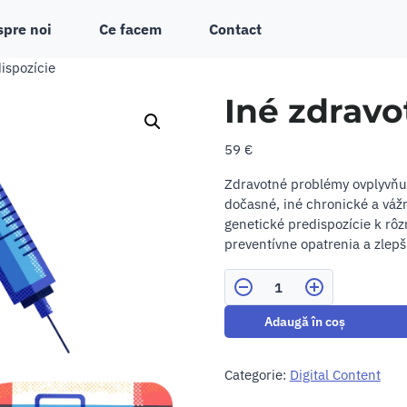
spre noi
Ce facem
Contact
ispozície
Iné zdravo
59
€
Zdravotné problémy ovplyvňuj
dočasné, iné chronické a vá
genetické predispozície k rô
preventívne opatrenia a zlepši
Cantitate
Adaugă în coș
Categorie:
Digital Content