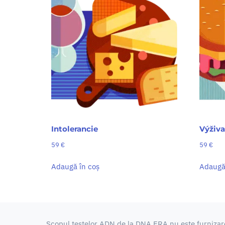
Intolerancie
Výživa
59
€
59
€
Adaugă în coș
Adaugă
Scopul testelor ADN de la DNA ERA nu este furnizar