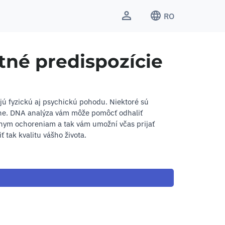
RO
tné predispozície
ú fyzickú aj psychickú pohodu. Niektoré sú
žne. DNA analýza vám môže pomôcť odhaliť
znym ochoreniam a tak vám umožní včas prijať
ť tak kvalitu vášho života.