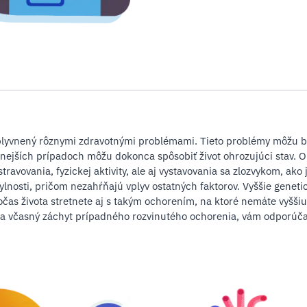
 ovplyvnený rôznymi zdravotnými problémami. Tieto problémy môžu 
nejších prípadoch môžu dokonca spôsobiť život ohrozujúci stav. O
stravovania, fyzickej aktivity, ale aj vystavovania sa zlozvykom, ak
chylnosti, pričom nezahŕňajú vplyv ostatných faktorov. Vyššie gene
 počas života stretnete aj s takým ochorením, na ktoré nemáte vyšš
 na včasný záchyt prípadného rozvinutého ochorenia, vám odporúč