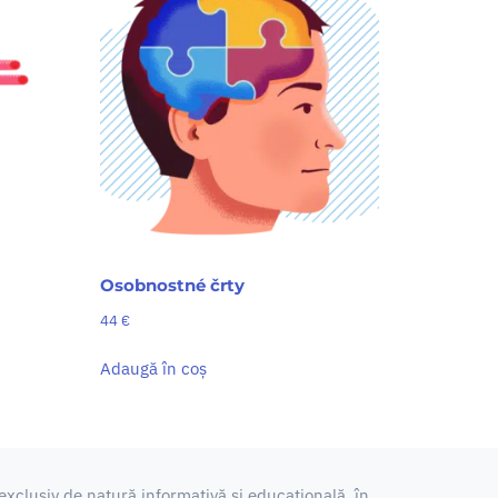
Osobnostné črty
44
€
Adaugă în coș
xclusiv de natură informativă și educațională, în