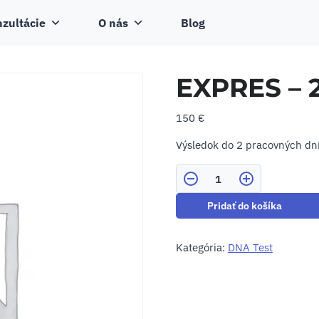
zultácie
O nás
Blog
EXPRES – 
150
€
Výsledok do 2 pracovných dní 
Počet
Pridať do košíka
Kategória:
DNA Test