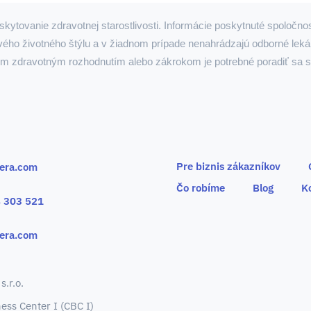
kytovanie zdravotnej starostlivosti. Informácie poskytnuté spoloč
vého životného štýlu a v žiadnom prípade nenahrádzajú odborné lek
ým zdravotným rozhodnutím alebo zákrokom je potrebné poradiť sa 
Pre biznis zákazníkov
era.com
Čo robíme
Blog
K
 303 521
era.com
.r.o.
ness Center I (CBC I)