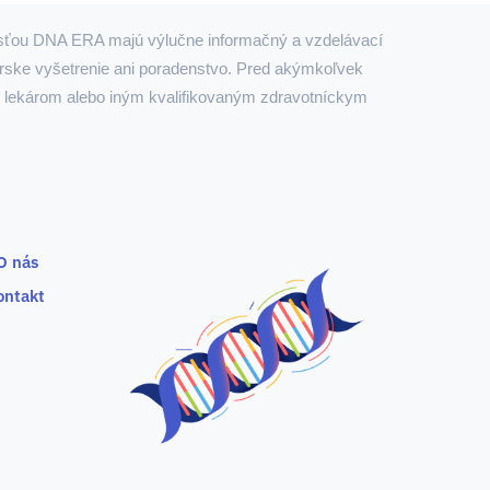
nosťou DNA ERA majú výlučne informačný a vzdelávací
árske vyšetrenie ani poradenstvo. Pred akýmkoľvek
s lekárom alebo iným kvalifikovaným zdravotníckym
O nás
ontakt