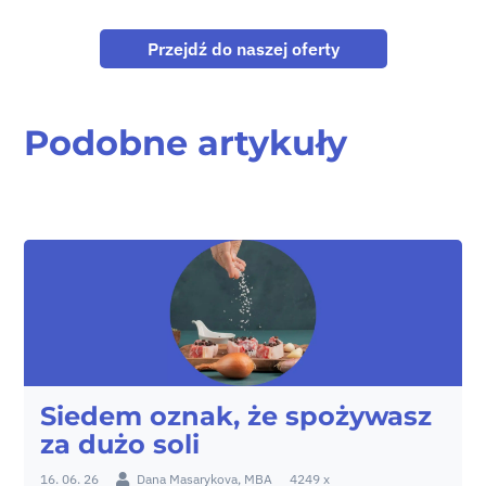
Przejdź do naszej oferty
Podobne artykuły
Siedem oznak, że spożywasz
za dużo soli
16. 06. 26
Dana Masarykova, MBA
4249 x