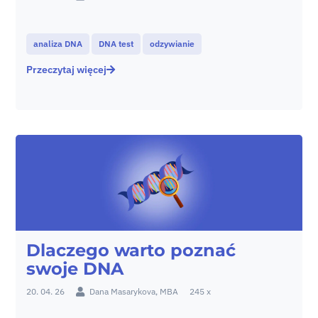
analiza DNA
DNA test
odzywianie
Przeczytaj więcej
Dlaczego warto poznać
swoje DNA
20. 04. 26
Dana Masarykova, MBA
245 x