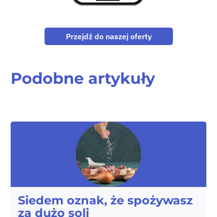
Przejdź do naszej oferty
Podobne artykuły
Siedem oznak, że spożywasz
za dużo soli