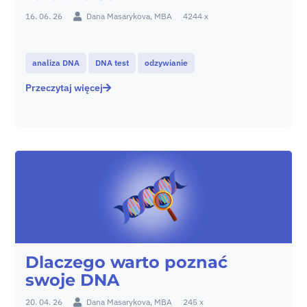
16. 06. 26
Dana Masarykova, MBA
4244 x
analiza DNA
DNA test
odzywianie
Przeczytaj więcej
Dlaczego warto poznać
swoje DNA
20. 04. 26
Dana Masarykova, MBA
245 x