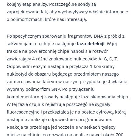
kolejny etap analizy. Poszczególne sondy są
zaprojektowane tak, aby wychwytywały właśnie informacje
o polimorfizmach, które nas interesują.
Po specyficznym sparowaniu fragmentów DNA z próbki z
sekwencjami na chipie następuje
faza detekcji
. W jej
trakcie na powierzchnię chipa nanosi się roztwór
zawierający 4 różne znakowane nukleotydy: A, G, C, T.
Odpowiedni enzym następnie przyłącza 1 konkretny
nukleotyd do obszaru będącego przedmiotem naszego
zainteresowania, którym w naszym przypadku jest właśnie
wybrany polimorfizm SNP. Po przyłączeniu
komplementarnej zasady następuje faza skanowania chipa.
W tej fazie czujnik rejestruje poszczególne sygnały
fluorescencyjne i przekształca je na postać cyfrową, którą
następnie analizuje odpowiednie oprogramowanie.
Reakcja ta przebiega jednocześnie w setkach tysięcy
miejsc na chipie, co pozwala na analizę nawet około 700