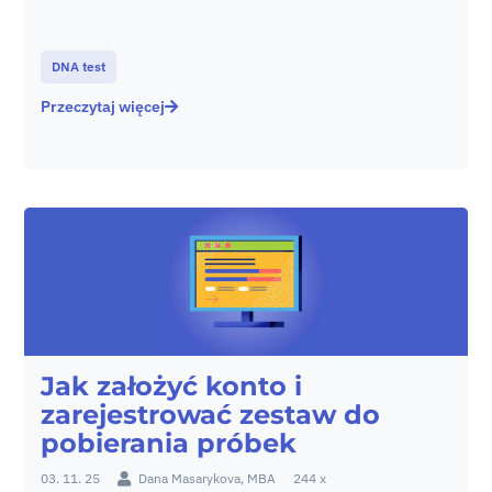
DNA test
Przeczytaj więcej
Jak założyć konto i
zarejestrować zestaw do
pobierania próbek
03. 11. 25
Dana Masarykova, MBA
244 x