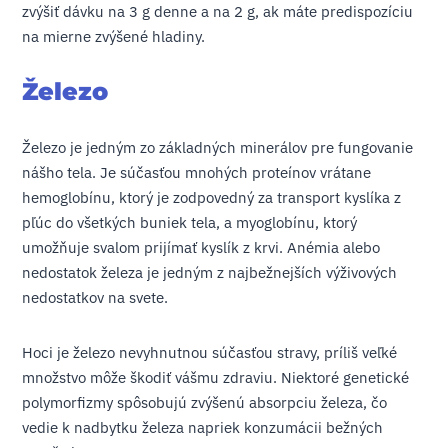
zvýšiť dávku na 3 g denne a na 2 g, ak máte predispozíciu
na mierne zvýšené hladiny.
Železo
Železo je jedným zo základných minerálov pre fungovanie
nášho tela. Je súčasťou mnohých proteínov vrátane
hemoglobínu, ktorý je zodpovedný za transport kyslíka z
pľúc do všetkých buniek tela, a myoglobínu, ktorý
umožňuje svalom prijímať kyslík z krvi. Anémia alebo
nedostatok železa je jedným z najbežnejších výživových
nedostatkov na svete.
Hoci je železo nevyhnutnou súčasťou stravy, príliš veľké
množstvo môže škodiť vášmu zdraviu. Niektoré genetické
polymorfizmy spôsobujú zvýšenú absorpciu železa, čo
vedie k nadbytku železa napriek konzumácii bežných