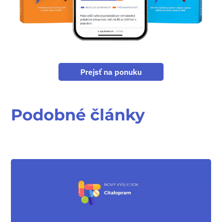
Prejsť na ponuku
Podobné články