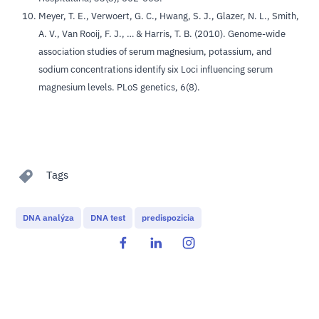
Meyer, T. E., Verwoert, G. C., Hwang, S. J., Glazer, N. L., Smith,
A. V., Van Rooij, F. J., … & Harris, T. B. (2010). Genome-wide
association studies of serum magnesium, potassium, and
sodium concentrations identify six Loci influencing serum
magnesium levels. PLoS genetics, 6(8).
Tags
DNA analýza
DNA test
predispozicia