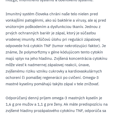
Imunitný systém človeka chráni naše telo nielen pred
vonkajšími patogénmi, ako sú baktérie a vírusy, ale aj pred
vnútorným poškodením a dysfunkciou tkanív. Jednou z
prvých ochranných bariér je zápal, ktorý je súčasťou
vrodenej imunity. Kľúčovú úlohu pri regulácii zápalovej
odpovede hrá cytokín TNF (tumor nekrotizujúci faktor). Je
známe, že polymorfizmy v géne kódujúcom tento cytokín
majú vplyv na jeho hladinu. Zvýšená koncentrácia cytokínu
môže viesť k nadmernej zápalovej reakcii, únave,
zvýšenému riziku vzniku cukrovky a kardiovaskulárnych
ochorení či pomalšej regenerácii po cvičení. Omega-3
mastné kyseliny pomáhajú takýto zápal v tele znižovať.
Odporúčaný denný príjem omega-3 mastných kyselín je
1,6 g pre mužov a 1,1 g pre ženy. Ak máte predispozíciu na
zvýšené hladiny prozápalového cytokínu TNF, odporúča sa