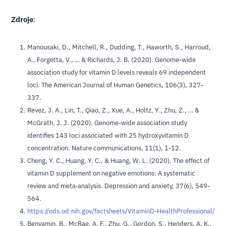
Zdroje
:
Manousaki, D., Mitchell, R., Dudding, T., Haworth, S., Harroud,
A., Forgetta, V., … & Richards, J. B. (2020). Genome-wide
association study for vitamin D levels reveals 69 independent
loci. The American Journal of Human Genetics, 106(3), 327-
337.
Revez, J. A., Lin, T., Qiao, Z., Xue, A., Holtz, Y., Zhu, Z., … &
McGrath, J. J. (2020). Genome-wide association study
identifies 143 loci associated with 25 hydroxyvitamin D
concentration. Nature communications, 11(1), 1-12.
Cheng, Y. C., Huang, Y. C., & Huang, W. L. (2020). The effect of
vitamin D supplement on negative emotions: A systematic
review and meta‐analysis. Depression and anxiety, 37(6), 549-
564.
https://ods.od.nih.gov/factsheets/VitaminD-HealthProfessional/
Benyamin, B., McRae, A. F., Zhu, G., Gordon, S., Henders, A. K.,