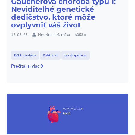
Gaucherova choroba typu 1:
Neviditeľné genetické
dedičstvo, ktoré môže
ovplyvniť váš život
15. 05. 25
Mgr. Nikola Martiška
6053 x
DNA analýza
DNA test
predispozicia
Prečítaj si viac