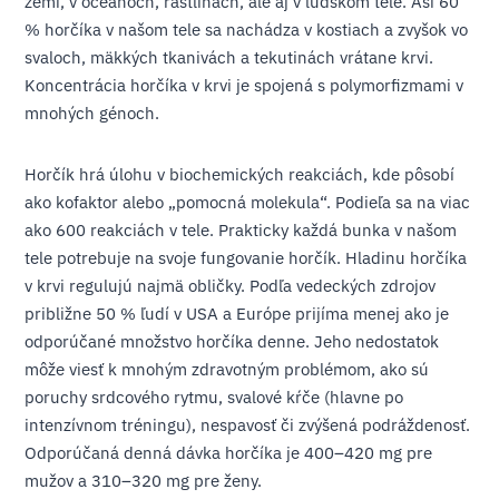
zemi, v oceánoch, rastlinách, ale aj v ľudskom tele. Asi 60
% horčíka v našom tele sa nachádza v kostiach a zvyšok vo
svaloch, mäkkých tkanivách a tekutinách vrátane krvi.
Koncentrácia horčíka v krvi je spojená s polymorfizmami v
mnohých génoch.
Horčík hrá úlohu v biochemických reakciách, kde pôsobí
ako kofaktor alebo „pomocná molekula“. Podieľa sa na viac
ako 600 reakciách v tele. Prakticky každá bunka v našom
tele potrebuje na svoje fungovanie horčík. Hladinu horčíka
v krvi regulujú najmä obličky. Podľa vedeckých zdrojov
približne 50 % ľudí v USA a Európe prijíma menej ako je
odporúčané množstvo horčíka denne. Jeho nedostatok
môže viesť k mnohým zdravotným problémom, ako sú
poruchy srdcového rytmu, svalové kŕče (hlavne po
intenzívnom tréningu), nespavosť či zvýšená podráždenosť.
Odporúčaná denná dávka horčíka je 400–420 mg pre
mužov a 310–320 mg pre ženy.