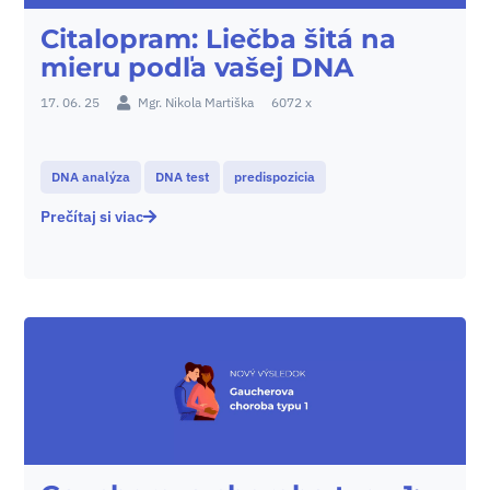
Citalopram: Liečba šitá na
mieru podľa vašej DNA
17. 06. 25
Mgr. Nikola Martiška
6072 x
DNA analýza
DNA test
predispozicia
Prečítaj si viac