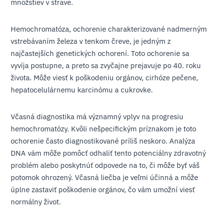
množstiev v strave.
Hemochromatóza, ochorenie charakterizované nadmerným
vstrebávaním železa v tenkom čreve, je jedným z
najčastejších genetických ochorení. Toto ochorenie sa
vyvíja postupne, a preto sa zvyčajne prejavuje po 40. roku
života. Môže viesť k poškodeniu orgánov, cirhóze pečene,
hepatocelulárnemu karcinómu a cukrovke.
Včasná diagnostika má významný vplyv na progresiu
hemochromatózy. Kvôli nešpecifickým príznakom je toto
ochorenie často diagnostikované príliš neskoro. Analýza
DNA vám môže pomôcť odhaliť tento potenciálny zdravotný
problém alebo poskytnúť odpovede na to, či môže byť váš
potomok ohrozený. Včasná liečba je veľmi účinná a môže
úplne zastaviť poškodenie orgánov, čo vám umožní viesť
normálny život.