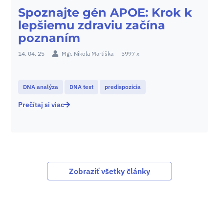
Spoznajte gén APOE: Krok k
lepšiemu zdraviu začína
poznaním
14. 04. 25
Mgr. Nikola Martiška
5997 x
DNA analýza
DNA test
predispozicia
Prečítaj si viac
Zobraziť všetky články