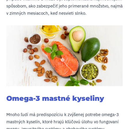
spôsobom, ako zabezpečiť jeho primerané množstvo, najmä
v zimných mesiacoch, keď nesvieti slnko.
Omega-3 mastné kyseliny
Mnoho ľudí má predispozíciu k zvýšenej potrebe omega-3
mastných kyselín, ktoré hrajú kľúčovú úlohu vo fungovaní
mozgu, imunitného systému a obehového systému.