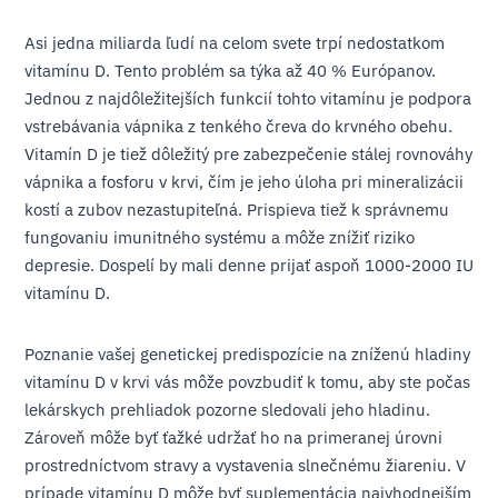
Asi jedna miliarda ľudí na celom svete trpí nedostatkom
vitamínu D. Tento problém sa týka až 40 % Európanov.
Jednou z najdôležitejších funkcií tohto vitamínu je podpora
vstrebávania vápnika z tenkého čreva do krvného obehu.
Vitamín D je tiež dôležitý pre zabezpečenie stálej rovnováhy
vápnika a fosforu v krvi, čím je jeho úloha pri mineralizácii
kostí a zubov nezastupiteľná. Prispieva tiež k správnemu
fungovaniu imunitného systému a môže znížiť riziko
depresie. Dospelí by mali denne prijať aspoň 1000-2000 IU
vitamínu D.
Poznanie vašej genetickej predispozície na zníženú hladiny
vitamínu D v krvi vás môže povzbudiť k tomu, aby ste počas
lekárskych prehliadok pozorne sledovali jeho hladinu.
Zároveň môže byť ťažké udržať ho na primeranej úrovni
prostredníctvom stravy a vystavenia slnečnému žiareniu. V
prípade vitamínu D môže byť suplementácia najvhodnejším