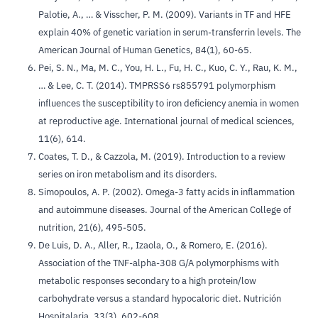
Palotie, A., … & Visscher, P. M. (2009). Variants in TF and HFE
explain 40% of genetic variation in serum-transferrin levels. The
American Journal of Human Genetics, 84(1), 60-65.
Pei, S. N., Ma, M. C., You, H. L., Fu, H. C., Kuo, C. Y., Rau, K. M.,
… & Lee, C. T. (2014). TMPRSS6 rs855791 polymorphism
influences the susceptibility to iron deficiency anemia in women
at reproductive age. International journal of medical sciences,
11(6), 614.
Coates, T. D., & Cazzola, M. (2019). Introduction to a review
series on iron metabolism and its disorders.
Simopoulos, A. P. (2002). Omega-3 fatty acids in inflammation
and autoimmune diseases. Journal of the American College of
nutrition, 21(6), 495-505.
De Luis, D. A., Aller, R., Izaola, O., & Romero, E. (2016).
Association of the TNF-alpha-308 G/A polymorphisms with
metabolic responses secondary to a high protein/low
carbohydrate versus a standard hypocaloric diet. Nutrición
Hospitalaria, 33(3), 602-608.