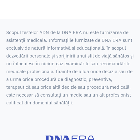
Scopul testelor ADN de la DNA ERA nu este furnizarea de
asistență medicală.
Informațiile furnizate de DNA ERA sunt
exclusiv de natură informativă și educațională, în scopul
dezvoltării personale și sprijinirii unui stil de viață sănătos și
nu înlocuiesc în niciun caz examinările sau recomandările
medicale profesionale.
Înainte de a lua orice decizie sau de
a urma orice procedură de diagnostic, preventivă,
terapeutică sau orice altă decizie sau procedură medicală,
este necesar să consultați un medic sau un alt profesionist
calificat din domeniul sănătății.