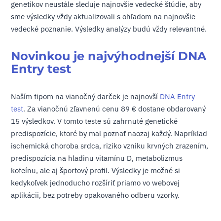
genetikov neustále sleduje najnovšie vedecké štúdie, aby
sme výsledky vždy aktualizovali s ohľadom na najnovšie
vedecké poznanie. Výsledky analýzy budú vždy relevantné.
Novinkou je najvýhodnejší DNA
Entry test
Naším tipom na vianočný darček je najnovší
DNA Entry
test
. Za vianočnú zľavnenú cenu 89 € dostane obdarovaný
15 výsledkov. V tomto teste sú zahrnuté genetické
predispozície, ktoré by mal poznať naozaj každý. Napríklad
ischemická choroba srdca, riziko vzniku krvných zrazením,
predispozícia na hladinu vitamínu D, metabolizmus
kofeínu, ale aj športový profil. Výsledky je možné si
kedykoľvek jednoducho rozšíriť priamo vo webovej
aplikácii, bez potreby opakovaného odberu vzorky.