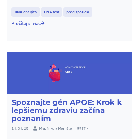
DNA analýza
DNA test
predispozicia
Prečítaj si viac
Spoznajte gén APOE: Krok k
lepšiemu zdraviu začína
poznaním
14. 04. 25
Mgr. Nikola Martiška
5997 x