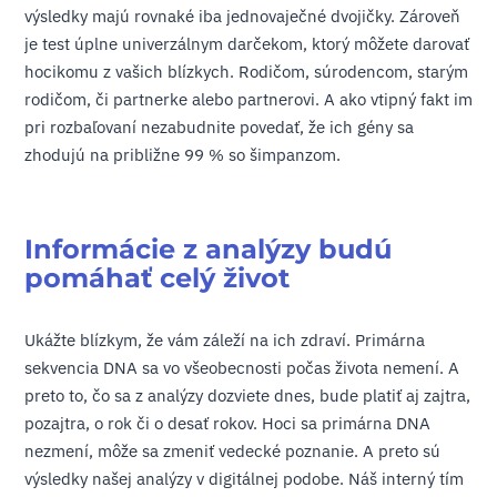
výsledky majú rovnaké iba jednovaječné dvojičky. Zároveň
je test úplne univerzálnym darčekom, ktorý môžete darovať
hocikomu z vašich blízkych. Rodičom, súrodencom, starým
rodičom, či partnerke alebo partnerovi. A ako vtipný fakt im
pri rozbaľovaní nezabudnite povedať, že ich gény sa
zhodujú na približne 99 % so šimpanzom.
Informácie z analýzy budú
pomáhať celý život
Ukážte blízkym, že vám záleží na ich zdraví. Primárna
sekvencia DNA sa vo všeobecnosti počas života nemení. A
preto to, čo sa z analýzy dozviete dnes, bude platiť aj zajtra,
pozajtra, o rok či o desať rokov. Hoci sa primárna DNA
nezmení, môže sa zmeniť vedecké poznanie. A preto sú
výsledky našej analýzy v digitálnej podobe. Náš interný tím