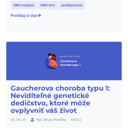
DNA analýza
DNA test
predispozicia
Prečítaj si viac
Gaucherova choroba typu 1:
Neviditeľné genetické
dedičstvo, ktoré môže
ovplyvniť váš život
15. 05. 25
Mgr. Nikola Martiška
6053 x