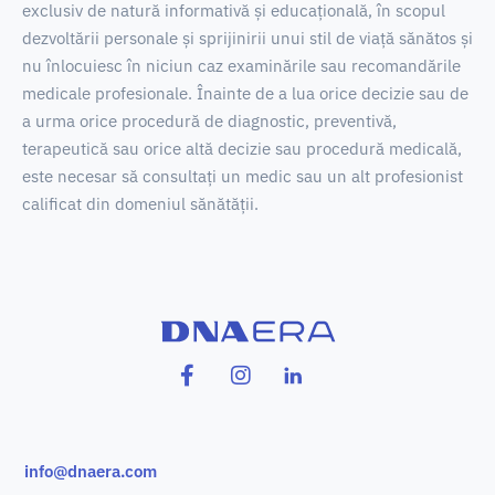
exclusiv de natură informativă și educațională, în scopul
dezvoltării personale și sprijinirii unui stil de viață sănătos și
nu înlocuiesc în niciun caz examinările sau recomandările
medicale profesionale.
Înainte de a lua orice decizie sau de
a urma orice procedură de diagnostic, preventivă,
terapeutică sau orice altă decizie sau procedură medicală,
este necesar să consultați un medic sau un alt profesionist
calificat din domeniul sănătății.
info@dnaera.com