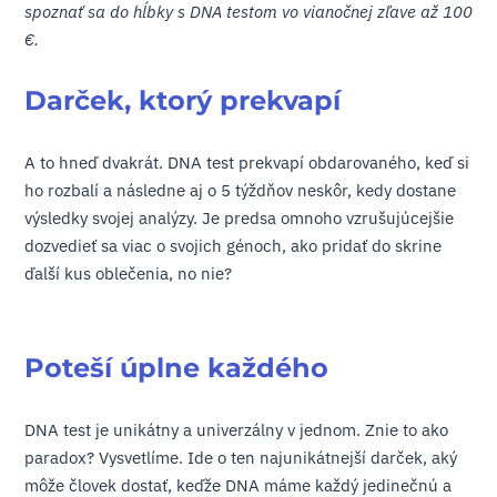
spoznať sa do hĺbky s DNA testom vo vianočnej zľave až 100
€. ​
Darček, ktorý prekvapí
A to hneď dvakrát. DNA test prekvapí obdarovaného, keď si
ho rozbalí a následne aj o 5 týždňov neskôr, kedy dostane
výsledky svojej analýzy. Je predsa omnoho vzrušujúcejšie
dozvedieť sa viac o svojich génoch, ako pridať do skrine
ďalší kus oblečenia, no nie?
Poteší úplne každého
DNA test je unikátny a univerzálny v jednom. Znie to ako
paradox? Vysvetlíme. Ide o ten najunikátnejší darček, aký
môže človek dostať, keďže DNA máme každý jedinečnú a