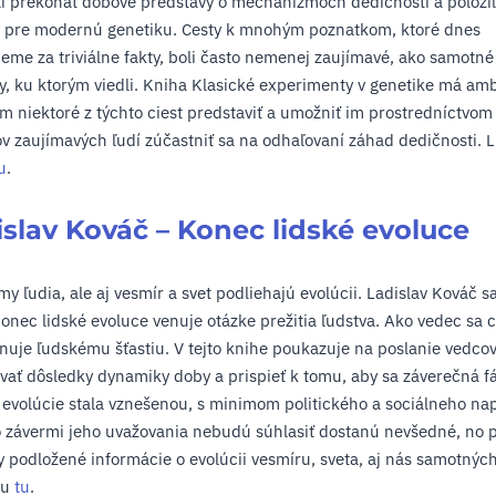
i prekonať dobové predstavy o mechanizmoch dedičnosti a položil
y pre modernú genetiku. Cesty k mnohým poznatkom, ktoré dnes
eme za triviálne fakty, boli často nemenej zaujímavé, ako samotné
y, ku ktorým viedli. Kniha Klasické experimenty v genetike má am
om niektoré z týchto ciest predstaviť a umožniť im prostredníctvom
v zaujímavých ľudí zúčastniť sa na odhaľovaní záhad dedičnosti. L
u
.
islav Kováč – Konec lidské evoluce
my ľudia, ale aj vesmír a svet podliehajú evolúcii. Ladislav Kováč sa
onec lidské evoluce venuje otázke prežitia ľudstva. Ako vedec sa c
enuje ľudskému šťastiu. V tejto knihe poukazuje na poslanie vedcov
vať dôsledky dynamiky doby a prispieť k tomu, aby sa záverečná f
 evolúcie stala vznešenou, s minimom politického a sociálneho nap
so závermi jeho uvažovania nebudú súhlasiť dostanú nevšedné, no 
 podložené informácie o evolúcii vesmíru, sveta, aj nás samotných
hu
tu
.