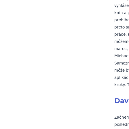
vyhlás
kníh a 
prehlbo
preto s
práce. 
môžeme 
marec, 
Michael
Samozre
môže by
aplikác
kroky. 
Dav
Začneme
posledn