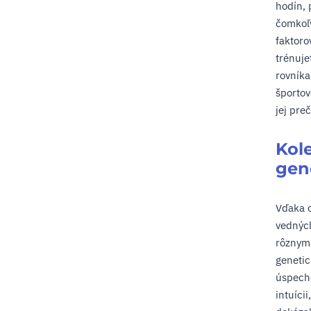
hodín, 
čomkoľv
faktoro
trénuje
rovníka
športov
jej pre
Kole
gen
Vďaka o
vedných
rôznymi
geneti
úspecho
intuíci