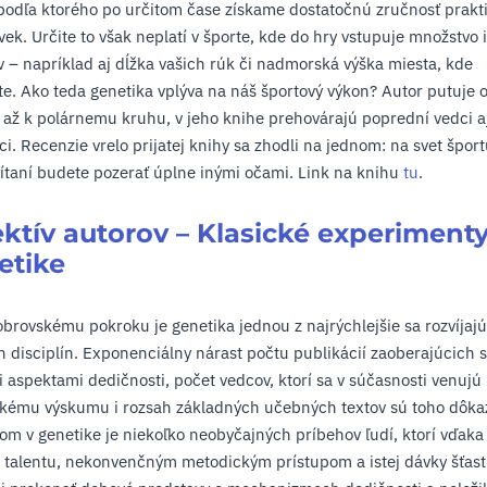
podľa ktorého po určitom čase získame dostatočnú zručnosť prakti
ek. Určite to však neplatí v športe, kde do hry vstupuje množstvo 
v – napríklad aj dĺžka vašich rúk či nadmorská výška miesta, kde
te. Ako teda genetika vplýva na náš športový výkon? Autor putuje 
 až k polárnemu kruhu, v jeho knihe prehovárajú poprední vedci a
ci. Recenzie vrelo prijatej knihy sa zhodli na jednom: na svet špor
čítaní budete pozerať úplne inými očami. Link na knihu
tu
.
ktív autorov – Klasické experimenty
etike
brovskému pokroku je genetika jednou z najrýchlejšie sa rozvíjaj
 disciplín. Exponenciálny nárast počtu publikácií zaoberajúcich 
 aspektami dedičnosti, počet vedcov, ktorí sa v súčasnosti venujú
ckému výskumu i rozsah základných učebných textov sú toho dôka
m v genetike je niekoľko neobyčajných príbehov ľudí, ktorí vďaka 
i, talentu, nekonvenčným metodickým prístupom a istej dávky šťast