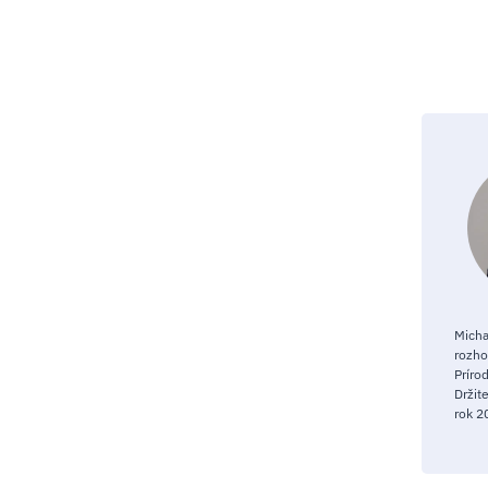
Micha
rozho
Príro
Držit
rok 2