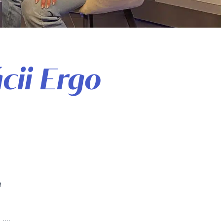
ácii Ergo
a