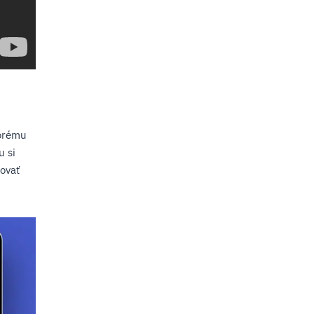
torému
u si
kovať