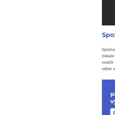
Spoz
Spoznaj
získate
neskôr 
odber v