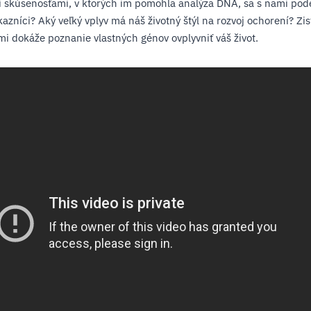
 skúsenosťami, v ktorých im pomohla analýza DNA, sa s nami podel
kazníci? Aký veľký vplyv má náš životný štýl na rozvoj ochorení? Zist
mi dokáže poznanie vlastných génov ovplyvniť váš život.