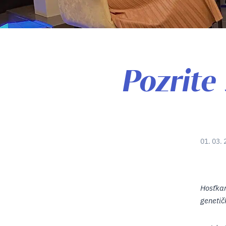
Pozrite 
01. 03. 
Hosťkam
genetič