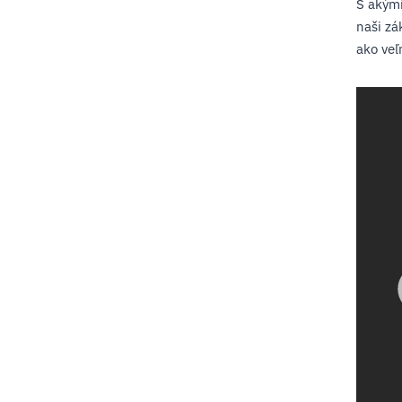
S akými
naši zá
ako veľ