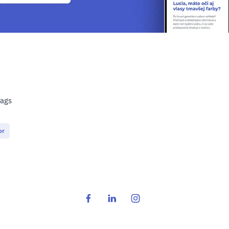
ags
or