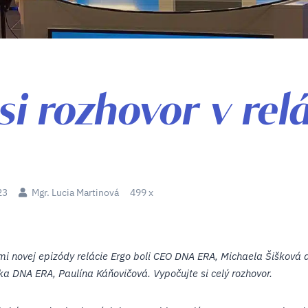
si rozhovor v rel
23
Mgr. Lucia Martinová
499 x
i novej epizódy relácie Ergo boli CEO DNA ERA, Michaela Šišková 
ka DNA ERA, Paulína Káňovičová. Vypočujte si celý rozhovor.