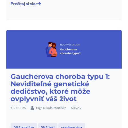
Prečítaj si viac
Gaucherova choroba typu 1:
Neviditeľné genetické
dedičstvo, ktoré môže
ovplyvniť váš život
15. 05. 25
Mgr. Nikola Martiška
6052 x
DNA analýza
DNA test
predispozicia