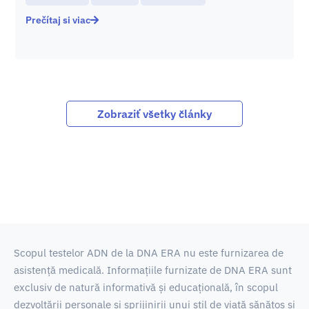
Prečítaj si viac
Zobraziť všetky články
Scopul testelor ADN de la DNA ERA nu este furnizarea de
asistență medicală.
Informațiile furnizate de DNA ERA sunt
exclusiv de natură informativă și educațională, în scopul
dezvoltării personale și sprijinirii unui stil de viață sănătos și