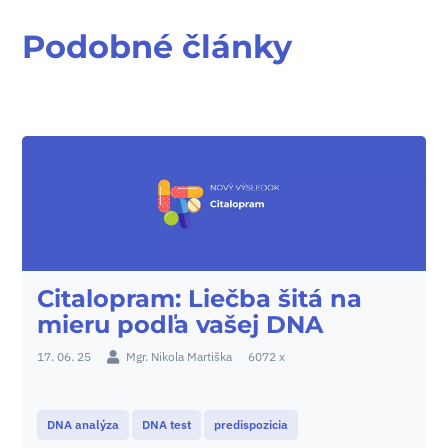
Podobné články
Citalopram: Liečba šitá na
mieru podľa vašej DNA
17. 06. 25
Mgr. Nikola Martiška
6072 x
DNA analýza
DNA test
predispozicia