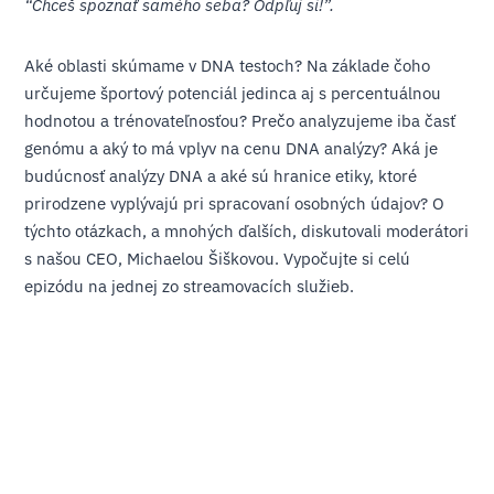
“Chceš spoznať samého seba? Odpľuj si!”.
Aké oblasti skúmame v DNA testoch? Na základe čoho
určujeme športový potenciál jedinca aj s percentuálnou
hodnotou a trénovateľnosťou? Prečo analyzujeme iba časť
genómu a aký to má vplyv na cenu DNA analýzy? Aká je
budúcnosť analýzy DNA a aké sú hranice etiky, ktoré
prirodzene vyplývajú pri spracovaní osobných údajov? O
týchto otázkach, a mnohých ďalších, diskutovali moderátori
s našou CEO, Michaelou Šiškovou. Vypočujte si celú
epizódu na jednej zo streamovacích služieb.