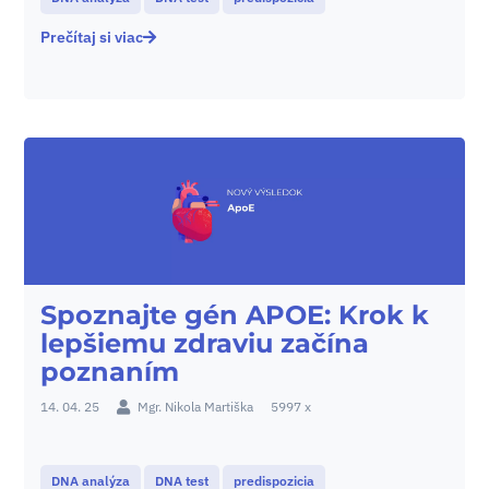
Prečítaj si viac
Spoznajte gén APOE: Krok k
lepšiemu zdraviu začína
poznaním
14. 04. 25
Mgr. Nikola Martiška
5997 x
DNA analýza
DNA test
predispozicia