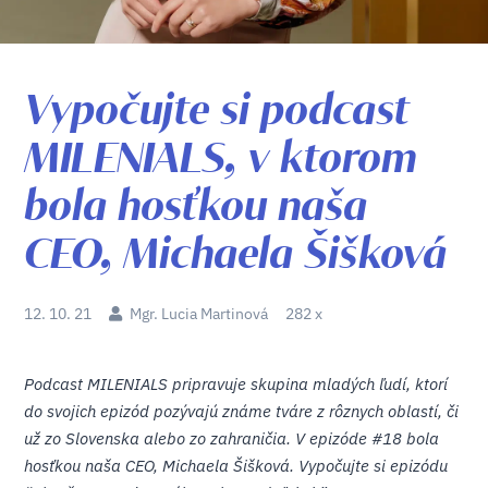
Vypočujte si podcast
MILENIALS, v ktorom
bola hosťkou naša
CEO, Michaela Šišková
12. 10. 21
Mgr. Lucia Martinová
282 x
Podcast MILENIALS pripravuje skupina mladých ľudí, ktorí
do svojich epizód pozývajú známe tváre z rôznych oblastí, či
už zo Slovenska alebo zo zahraničia.
V epizóde #18 bola
hosťkou naša CEO, Michaela Šišková. Vypočujte si epizódu