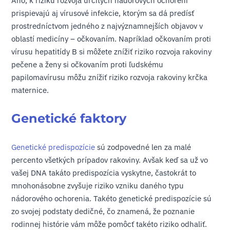
Áno, k riziku rozvoja určitých nádorových ochorení
prispievajú aj vírusové infekcie, ktorým sa dá predísť
prostredníctvom jedného z najvýznamnejších objavov v
oblastí medicíny – očkovaním. Napríklad očkovaním proti
vírusu hepatitídy B si môžete znížiť riziko rozvoja rakoviny
pečene a ženy si očkovaním proti ľudskému
papilomavírusu môžu znížiť riziko rozvoja rakoviny krčka
maternice.
Genetické faktory
Genetické predispozície
sú zodpovedné len za malé
percento všetkých prípadov rakoviny. Avšak keď sa už vo
vašej DNA takáto predispozícia vyskytne, častokrát to
mnohonásobne zvyšuje riziko vzniku daného typu
nádorového ochorenia. Takéto genetické predispozície sú
zo svojej podstaty dedičné, čo znamená, že poznanie
rodinnej histórie vám môže pomôcť takéto riziko odhaliť.