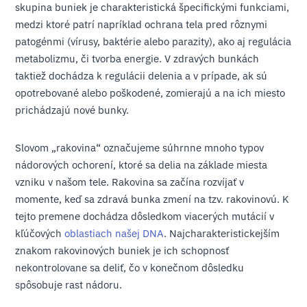
skupina buniek je charakteristická špecifickými funkciami,
medzi ktoré patrí napríklad ochrana tela pred rôznymi
patogénmi (vírusy, baktérie alebo parazity), ako aj regulácia
metabolizmu, či tvorba energie. V zdravých bunkách
taktiež dochádza k regulácii delenia a v prípade, ak sú
opotrebované alebo poškodené, zomierajú a na ich miesto
prichádzajú nové bunky.
Slovom „rakovina“ označujeme súhrnne mnoho typov
nádorových ochorení, ktoré sa delia na základe miesta
vzniku v našom tele. Rakovina sa začína rozvíjať v
momente, keď sa zdravá bunka zmení na tzv. rakovinovú. K
tejto premene dochádza dôsledkom viacerých mutácií v
kľúčových
oblastiach našej DNA
. Najcharakteristickejším
znakom rakovinových buniek je ich schopnosť
nekontrolovane sa deliť, čo v konečnom dôsledku
spôsobuje rast nádoru.