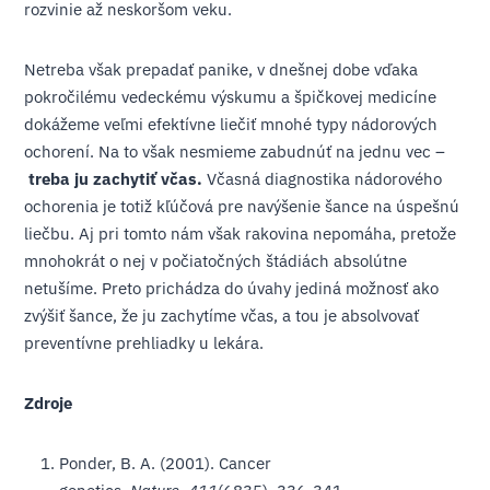
rozvinie až neskoršom veku.
Netreba však prepadať panike, v dnešnej dobe vďaka
pokročilému vedeckému výskumu a špičkovej medicíne
dokážeme veľmi efektívne liečiť mnohé typy nádorových
ochorení. Na to však nesmieme zabudnúť na jednu vec –
treba ju zachytiť včas.
Včasná diagnostika nádorového
ochorenia je totiž kľúčová pre navýšenie šance na úspešnú
liečbu. Aj pri tomto nám však rakovina nepomáha, pretože
mnohokrát o nej v počiatočných štádiách absolútne
netušíme. Preto prichádza do úvahy jediná možnosť ako
zvýšiť šance, že ju zachytíme včas, a tou je absolvovať
preventívne prehliadky u lekára.
Zdroje
Ponder, B. A. (2001). Cancer