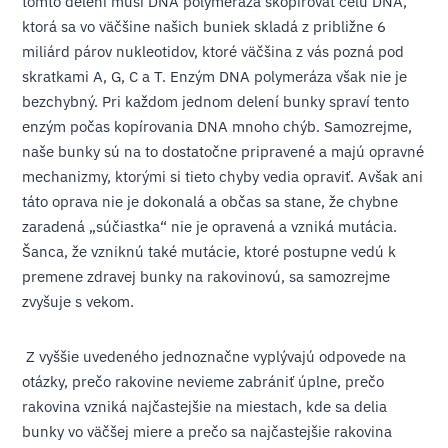
tomto delení musí DNA polymeráza skopírovať celú DNA,
ktorá sa vo väčšine našich buniek skladá z približne 6
miliárd párov nukleotidov, ktoré väčšina z vás pozná pod
skratkami A, G, C a T. Enzým DNA polymeráza však nie je
bezchybný. Pri každom jednom delení bunky spraví tento
enzým počas kopírovania DNA mnoho chýb. Samozrejme,
naše bunky sú na to dostatočne pripravené a majú opravné
mechanizmy, ktorými si tieto chyby vedia opraviť. Avšak ani
táto oprava nie je dokonalá a občas sa stane, že chybne
zaradená „súčiastka“ nie je opravená a vzniká mutácia.
Šanca, že vzniknú také mutácie, ktoré postupne vedú k
premene zdravej bunky na rakovinovú, sa samozrejme
zvyšuje s vekom.
Z vyššie uvedeného jednoznačne vyplývajú odpovede na
otázky, prečo rakovine nevieme zabrániť úplne, prečo
rakovina vzniká najčastejšie na miestach, kde sa delia
bunky vo väčšej miere a prečo sa najčastejšie rakovina