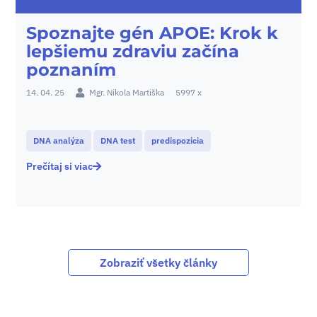
Spoznajte gén APOE: Krok k
lepšiemu zdraviu začína
poznaním
14. 04. 25
Mgr. Nikola Martiška
5997 x
DNA analýza
DNA test
predispozicia
Prečítaj si viac
Zobraziť všetky články