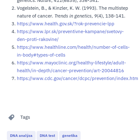
genetics.
Nature
,
411
(6835), 336-341.
Vogelstein, B., & Kinzler, K. W. (1993). The multistep
nature of cancer.
Trends in genetics
,
9
(4), 138-141.
https://www.health.gov.sk/?rok-prevencie-lpp
https://www.lpr.sk/preventivne-kampane/svetovy-
den-proti-rakovine/
https://www.healthline.com/health/number-of-cells-
in-body#types-of-cells
https://www.mayoclinic.org/healthy-lifestyle/adult-
health/in-depth/cancer-prevention/art-20044816
https://www.cdc.gov/cancer/dcpc/prevention/index.htm
Tags
DNA analýza
DNA test
genetika