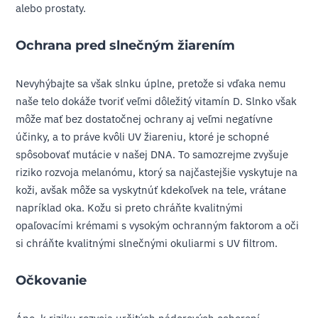
alebo prostaty.
Ochrana pred slnečným žiarením
Nevyhýbajte sa však slnku úplne, pretože si vďaka nemu
naše telo dokáže tvoriť veľmi dôležitý vitamín D. Slnko však
môže mať bez dostatočnej ochrany aj veľmi negatívne
účinky, a to práve kvôli UV žiareniu, ktoré je schopné
spôsobovať mutácie v našej DNA. To samozrejme zvyšuje
riziko rozvoja melanómu, ktorý sa najčastejšie vyskytuje na
koži, avšak môže sa vyskytnúť kdekoľvek na tele, vrátane
napríklad oka. Kožu si preto chráňte kvalitnými
opaľovacími krémami s vysokým ochranným faktorom a oči
si chráňte kvalitnými slnečnými okuliarmi s UV filtrom.
Očkovanie