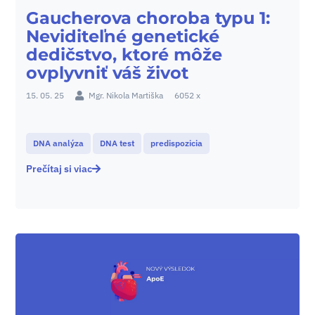
Gaucherova choroba typu 1:
Neviditeľné genetické
dedičstvo, ktoré môže
ovplyvniť váš život
15. 05. 25
Mgr. Nikola Martiška
6052 x
DNA analýza
DNA test
predispozicia
Prečítaj si viac