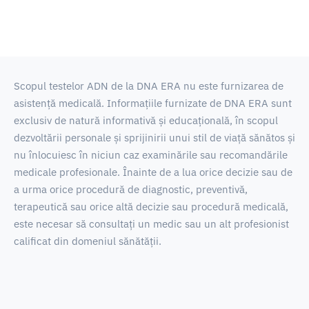
Scopul testelor ADN de la DNA ERA nu este furnizarea de
asistență medicală.
Informațiile furnizate de DNA ERA sunt
exclusiv de natură informativă și educațională, în scopul
dezvoltării personale și sprijinirii unui stil de viață sănătos și
nu înlocuiesc în niciun caz examinările sau recomandările
medicale profesionale.
Înainte de a lua orice decizie sau de
a urma orice procedură de diagnostic, preventivă,
terapeutică sau orice altă decizie sau procedură medicală,
este necesar să consultați un medic sau un alt profesionist
calificat din domeniul sănătății.