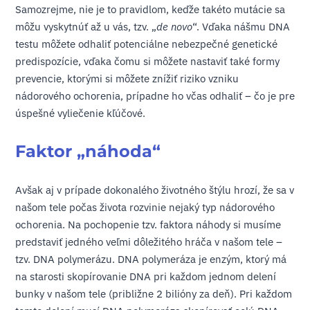
Samozrejme, nie je to pravidlom, keďže takéto mutácie sa
môžu vyskytnúť až u vás, tzv. „
de novo
“. Vďaka nášmu DNA
testu môžete odhaliť potenciálne nebezpečné genetické
predispozície, vďaka čomu si môžete nastaviť také formy
prevencie, ktorými si môžete znížiť riziko vzniku
nádorového ochorenia, prípadne ho včas odhaliť – čo je pre
úspešné vyliečenie kľúčové.
Faktor „náhoda“
Avšak aj v prípade dokonalého životného štýlu hrozí, že sa v
našom tele počas života rozvinie nejaký typ nádorového
ochorenia. Na pochopenie tzv. faktora náhody si musíme
predstaviť jedného veľmi dôležitého hráča v našom tele –
tzv. DNA polymerázu. DNA polymeráza je enzým, ktorý má
na starosti skopírovanie DNA pri každom jednom delení
bunky v našom tele (približne 2 bilióny za deň). Pri každom