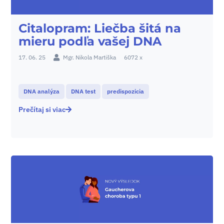
Citalopram: Liečba šitá na
mieru podľa vašej DNA
17. 06. 25
Mgr. Nikola Martiška
6072 x
DNA analýza
DNA test
predispozicia
Prečítaj si viac