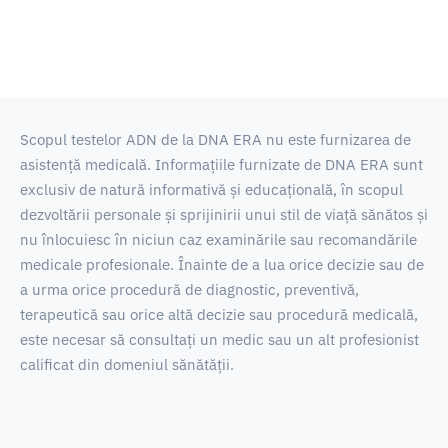
Scopul testelor ADN de la DNA ERA nu este furnizarea de
asistență medicală.
Informațiile furnizate de DNA ERA sunt
exclusiv de natură informativă și educațională, în scopul
dezvoltării personale și sprijinirii unui stil de viață sănătos și
nu înlocuiesc în niciun caz examinările sau recomandările
medicale profesionale.
Înainte de a lua orice decizie sau de
a urma orice procedură de diagnostic, preventivă,
terapeutică sau orice altă decizie sau procedură medicală,
este necesar să consultați un medic sau un alt profesionist
calificat din domeniul sănătății.