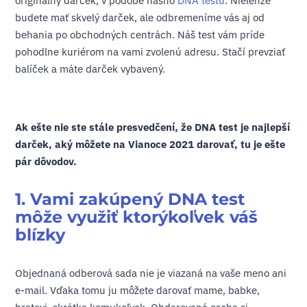
originálny darček, v podobe nášho
DNA testu
. Nielenže
budete mať skvelý darček, ale odbremeníme vás aj od
behania po obchodných centrách. Náš test vám príde
pohodlne kuriérom na vami zvolenú adresu. Stačí prevziať
balíček a máte darček vybavený.
Ak ešte nie ste stále presvedčení, že DNA test je najlepší
darček, aký môžete na Vianoce 2021 darovať, tu je ešte
pár dôvodov.
1. Vami zakúpený DNA test
môže využiť ktorýkoľvek váš
blízky
Objednaná odberová sada nie je viazaná na vaše meno ani
e-mail. Vďaka tomu ju môžete darovať mame, babke,