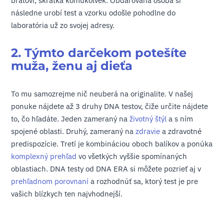
bratovi, skrátka komukoľvek. Obdarovaná osoba si
následne urobí test a vzorku odošle pohodlne do
laboratória už zo svojej adresy.
2. Týmto darčekom potešíte
muža, ženu aj dieťa
To mu samozrejme nič neuberá na originalite. V našej
ponuke nájdete až 3 druhy DNA testov, čiže určite nájdete
to, čo hľadáte. Jeden zameraný na
životný štýl
a s ním
spojené oblasti. Druhý, zameraný na
zdravie
a zdravotné
predispozície. Tretí je kombináciou oboch balíkov a ponúka
komplexný prehľad
vo všetkých vyššie spomínaných
oblastiach. DNA testy od DNA ERA si môžete pozrieť aj v
prehľadnom porovnaní
a rozhodnúť sa, ktorý test je pre
vašich blízkych ten najvhodnejší.