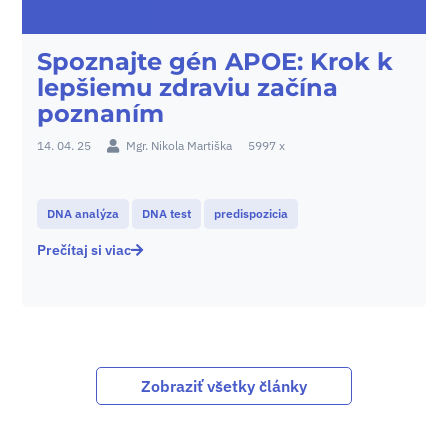
Spoznajte gén APOE: Krok k
lepšiemu zdraviu začína
poznaním
14. 04. 25
Mgr. Nikola Martiška
5997 x
DNA analýza
DNA test
predispozicia
Prečítaj si viac
Zobraziť všetky články