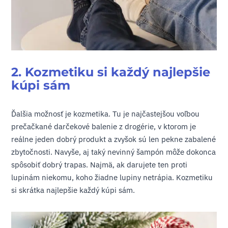
2. Kozmetiku si každý najlepšie
kúpi sám
Ďalšia možnosť je kozmetika. Tu je najčastejšou voľbou
prečačkané darčekové balenie z drogérie, v ktorom je
reálne jeden dobrý produkt a zvyšok sú len pekne zabalené
zbytočnosti. Navyše, aj taký nevinný šampón môže dokonca
spôsobiť dobrý trapas. Najmä, ak darujete ten proti
lupinám niekomu, koho žiadne lupiny netrápia. Kozmetiku
si skrátka najlepšie každý kúpi sám.