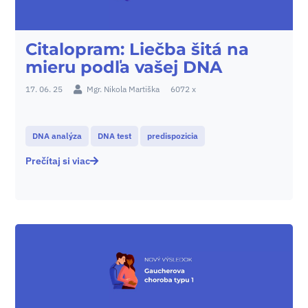
Citalopram: Liečba šitá na
mieru podľa vašej DNA
17. 06. 25
Mgr. Nikola Martiška
6072 x
DNA analýza
DNA test
predispozicia
Prečítaj si viac