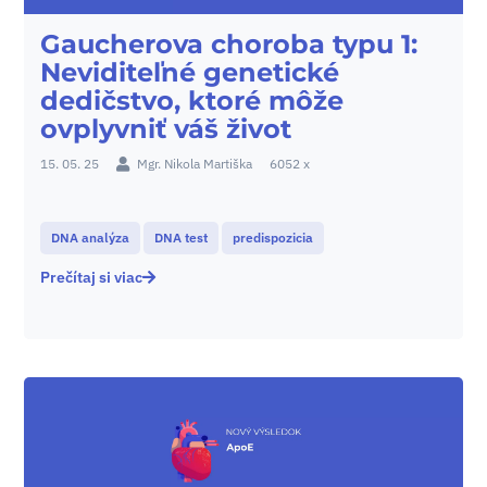
Gaucherova choroba typu 1:
Neviditeľné genetické
dedičstvo, ktoré môže
ovplyvniť váš život
15. 05. 25
Mgr. Nikola Martiška
6052 x
DNA analýza
DNA test
predispozicia
Prečítaj si viac