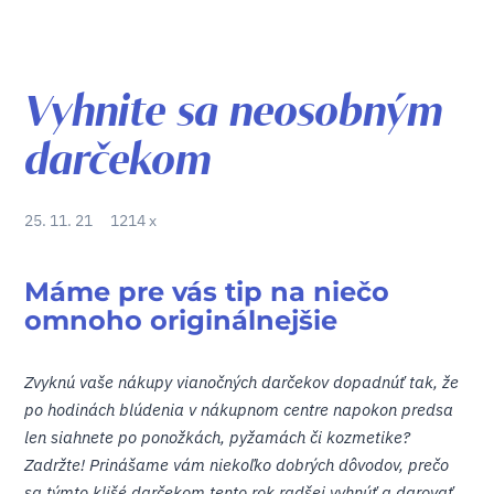
Vyhnite sa neosobným
darčekom
25. 11. 21
1214 x
Máme pre vás tip na niečo
omnoho originálnejšie
Zvyknú vaše nákupy vianočných darčekov dopadnúť tak, že
po hodinách blúdenia v nákupnom centre napokon predsa
len siahnete po ponožkách, pyžamách či kozmetike?
Zadržte! Prinášame vám niekoľko dobrých dôvodov, prečo
sa týmto klišé darčekom tento rok radšej vyhnúť a darovať