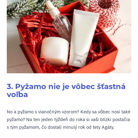
3. Pyžamo nie je vôbec šťastná
voľba
No a pyžamo s vianočným vzorom? Kedy sa vôbec nosí také
pyžamo? Na ten jeden týždeň do roka si vaši blízki postačia
s tým pyžamom, čo dostali minulý rok od tety Agáty.