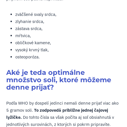
zväčšené svaly srdca,
zlyhanie srdca,
zástava srdca,
mŕtvica,
obličkové kamene,
vysoký krvný tlak,
osteoporóza.
Aké je teda optimálne
množstvo soli, ktoré môžeme
denne prijať?
Podľa WHO by dospelí jedinci nemali denne prijať viac ako
5 gramov soli.
To zodpovedá približne jednej čajovej
lyžičke.
Do tohto čísla sa však počíta aj soľ obsiahnutá v
jednotlivých surovinách, z ktorých si pokrm pripravíte.