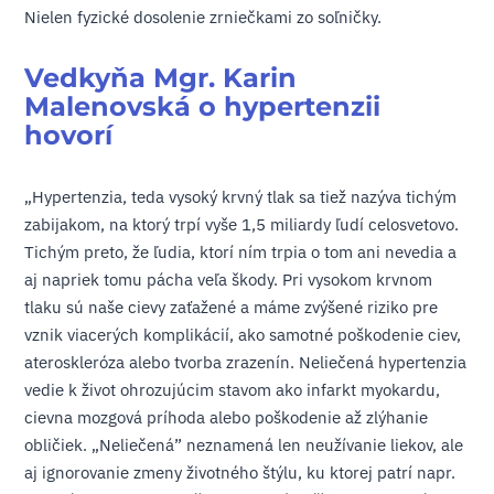
Nielen fyzické dosolenie zrniečkami zo soľničky.
Vedkyňa Mgr. Karin
Malenovská o hypertenzii
hovorí
„Hypertenzia, teda vysoký krvný tlak sa tiež nazýva tichým
zabijakom, na ktorý trpí vyše 1,5 miliardy ľudí celosvetovo.
Tichým preto, že ľudia, ktorí ním trpia o tom ani nevedia a
aj napriek tomu pácha veľa škody. Pri vysokom krvnom
tlaku sú naše cievy zaťažené a máme zvýšené riziko pre
vznik viacerých komplikácií, ako samotné poškodenie ciev,
ateroskleróza alebo tvorba zrazenín. Neliečená hypertenzia
vedie k život ohrozujúcim stavom ako infarkt myokardu,
cievna mozgová príhoda alebo poškodenie až zlýhanie
obličiek. „Neliečená” neznamená len neužívanie liekov, ale
aj ignorovanie zmeny životného štýlu, ku ktorej patrí napr.