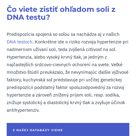
Čo viete zistiť ohľadom soli z
DNA testu?
Predispozícia spojená so soľou sa nachádza aj v našich
DNA testoch
. Konkrétne ide o riziko rozvoja hypertenzie pri
nadmernom užívaní soli, teda zvýšená citlivosť na soľ.
Hypertenzia, alebo vysoký krvný tlak, je jedným z
najčastejších srdcovo-cievnych ochorení na svete. Veľké
množstvo štúdií preukázalo, že nevynímajúc ďalšie výživové
faktory, kuchynská soľ predstavuje pri určitej genetickej
predispozícii podstatný faktor spoluzodpovedný za rozvoj
hypertenzie a zároveň znížený príjem soli, resp. sodíka,
znižuje systolický a diastolický krvný tlak a zvyšuje účinok
antihypertenzív.