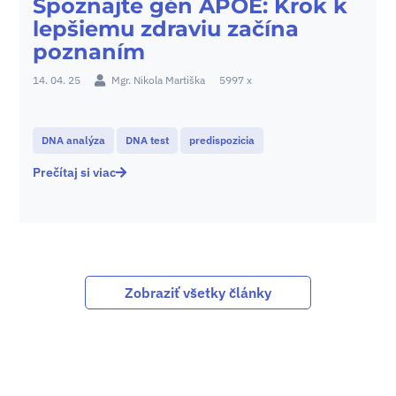
Spoznajte gén APOE: Krok k
lepšiemu zdraviu začína
poznaním
14. 04. 25
Mgr. Nikola Martiška
5997 x
DNA analýza
DNA test
predispozicia
Prečítaj si viac
Zobraziť všetky články