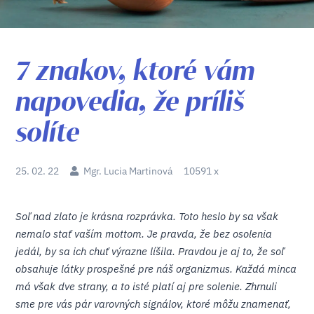
7 znakov, ktoré vám
napovedia, že príliš
solíte
25. 02. 22
Mgr. Lucia Martinová
10591 x
Soľ nad zlato je krásna rozprávka. Toto heslo by sa však
nemalo stať vaším mottom. Je pravda, že bez osolenia
jedál, by sa ich chuť výrazne líšila. Pravdou je aj to, že soľ
obsahuje látky prospešné pre náš organizmus. Každá minca
má však dve strany, a to isté platí aj pre solenie. Zhrnuli
sme pre vás pár varovných signálov, ktoré môžu znamenať,