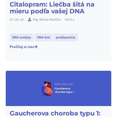
Citalopram: Liečba šitá na
mieru podľa vašej DNA
17. 06. 25
Mgr. Nikola Martiška
6072 x
DNA analýza
DNA test
predispozicia
Prečítaj si viac
Gaucherova choroba typu 1: