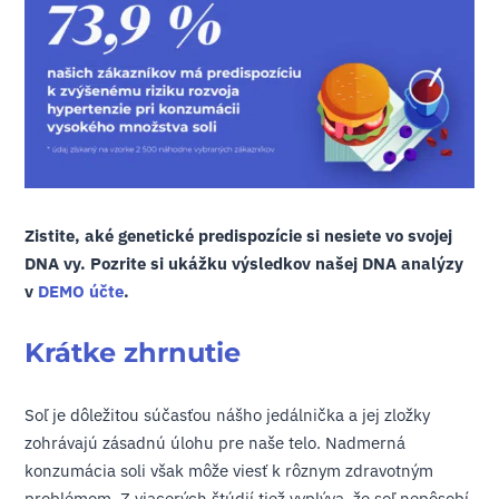
Zistite, aké genetické predispozície si nesiete vo svojej
DNA vy. Pozrite si ukážku výsledkov našej DNA analýzy
v
DEMO účte
.
Krátke zhrnutie
Soľ je dôležitou súčasťou nášho jedálnička a jej zložky
zohrávajú zásadnú úlohu pre naše telo. Nadmerná
konzumácia soli však môže viesť k rôznym zdravotným
problémom. Z viacerých štúdií tiež vyplýva, že soľ nepôsobí