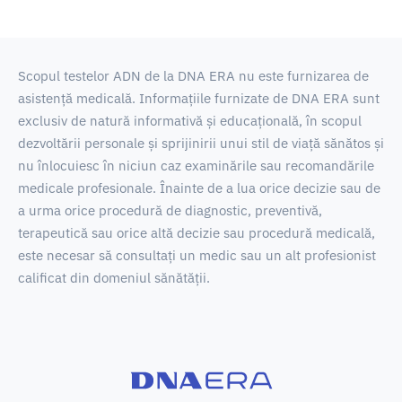
Scopul testelor ADN de la DNA ERA nu este furnizarea de
asistență medicală.
Informațiile furnizate de DNA ERA sunt
exclusiv de natură informativă și educațională, în scopul
dezvoltării personale și sprijinirii unui stil de viață sănătos și
nu înlocuiesc în niciun caz examinările sau recomandările
medicale profesionale.
Înainte de a lua orice decizie sau de
a urma orice procedură de diagnostic, preventivă,
terapeutică sau orice altă decizie sau procedură medicală,
este necesar să consultați un medic sau un alt profesionist
calificat din domeniul sănătății.