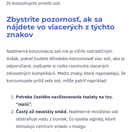
že konzumujete priveľa soli.
Zbystrite pozornosť, ak sa
nájdete vo viacerých z týchto
znakov
Nadmerná konzumácia soli nie je ničím netradičným.
Avšak, pokiaľ budete dlhodobo konzumovať viac soli, ako je
odporúčané, zvyšujete si riziko rozvinutia viacerých
zdravotných komplikácií. Medzi znaky, ktoré napovedajú, že
konzumujete príliš veľa soli, môže patriť napríklad:
Potreba častého navštevovania toalety na tzv.
“malú”.
Častý až neustály smäd.
Nadmerné množstvo soli
odstraňuje vodu z buniek, čo vysiela signály, ktoré
stimulujú centrum smädu v mozgu.