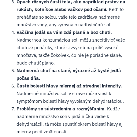
Opuch rôznych častí tela, ako napríklad prstov na
rukách, kotníkov alebo vačkov pod očami.
Keď’ to
preháňate so soľou, vaše telo zadržiava nadmerné
množstvo vody, aby vyrovnalo nadbytočnú soľ.
Väčšina jedál sa vám zdá planá a bez chuti.
Nadmernou konzumáciou soli môžu znecitlivieť vaše
chuťové poháriky, ktoré si zvyknú na príliš vysoké
množstvá, takže čokoľvek, čo nie je poriadne slané,
bude chutiť plano.
Nadmerná chuť na slané, výrazné až kyslé jedlá
počas dňa.
Časté bolesti hlavy miernej až strednej intenzity.
Nadmerné množstvo soli v strave môže viesť k
symptómom bolesti hlavy vyvolaným dehydratáciou.
Problémy so sústredením a rozmýšľaním.
Keďže
nadmerné množstvo soli v jedálničku vedie k
dehydratácii, tá môže spustiť okrem bolestí hlavy aj
mierny pocit zmätenosti.