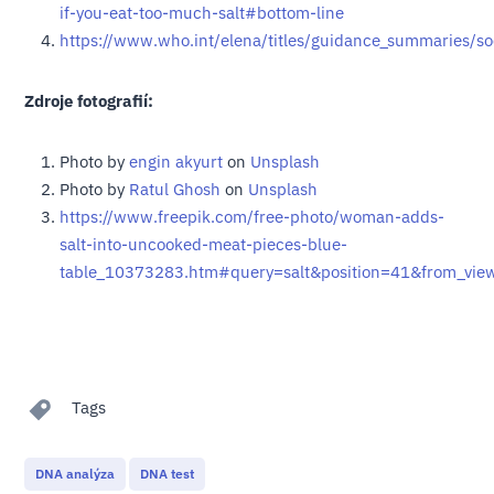
if-you-eat-too-much-salt#bottom-line
https://www.who.int/elena/titles/guidance_summaries/s
Zdroje fotografií:
Photo by
engin akyurt
on
Unsplash
Photo by
Ratul Ghosh
on
Unsplash
https://www.freepik.com/free-photo/woman-adds-
salt-into-uncooked-meat-pieces-blue-
table_10373283.htm#query=salt&position=41&from_vie
Tags
DNA analýza
DNA test