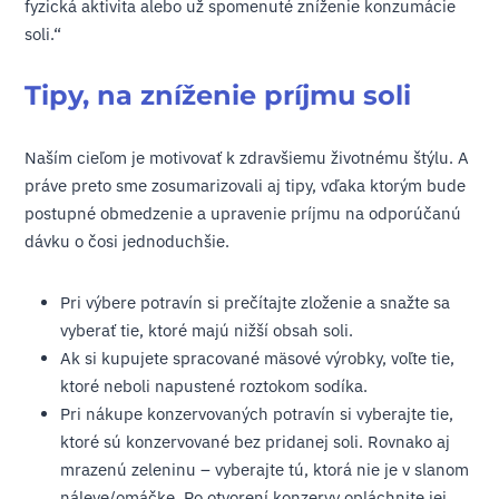
fyzická aktivita alebo už spomenuté zníženie konzumácie
soli.“
Tipy, na zníženie príjmu soli
Naším cieľom je motivovať k zdravšiemu životnému štýlu. A
práve preto sme zosumarizovali aj tipy, vďaka ktorým bude
postupné obmedzenie a upravenie príjmu na odporúčanú
dávku o čosi jednoduchšie.
Pri výbere potravín si prečítajte zloženie a snažte sa
vyberať tie, ktoré majú nižší obsah soli.
Ak si kupujete spracované mäsové výrobky, voľte tie,
ktoré neboli napustené roztokom sodíka.
Pri nákupe konzervovaných potravín si vyberajte tie,
ktoré sú konzervované bez pridanej soli. Rovnako aj
mrazenú zeleninu – vyberajte tú, ktorá nie je v slanom
náleve/omáčke. Po otvorení konzervy opláchnite jej