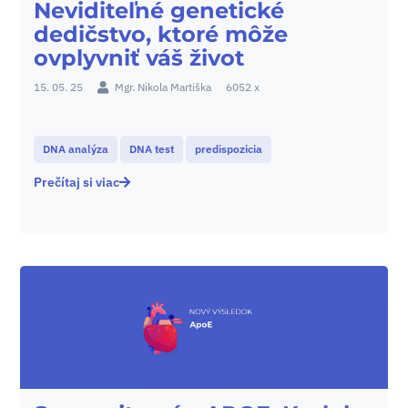
Neviditeľné genetické
dedičstvo, ktoré môže
ovplyvniť váš život
15. 05. 25
Mgr. Nikola Martiška
6052 x
DNA analýza
DNA test
predispozicia
Prečítaj si viac