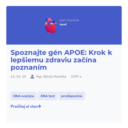
Spoznajte gén APOE: Krok k
lepšiemu zdraviu začína
poznaním
14. 04. 25
Mgr. Nikola Martiška
5997 x
DNA analýza
DNA test
predispozicia
Prečítaj si viac