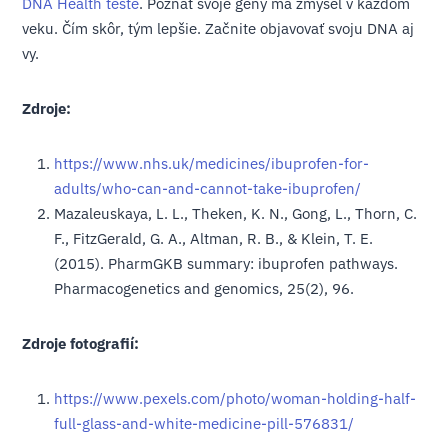
DNA Health teste
. Poznať svoje gény má zmysel v každom
veku. Čím skôr, tým lepšie. Začnite objavovať svoju DNA aj
vy.
Zdroje:
https://www.nhs.uk/medicines/ibuprofen-for-
adults/who-can-and-cannot-take-ibuprofen/
Mazaleuskaya, L. L., Theken, K. N., Gong, L., Thorn, C.
F., FitzGerald, G. A., Altman, R. B., & Klein, T. E.
(2015). PharmGKB summary: ibuprofen pathways.
Pharmacogenetics and genomics, 25(2), 96.
Zdroje fotografií:
https://www.pexels.com/photo/woman-holding-half-
full-glass-and-white-medicine-pill-576831/