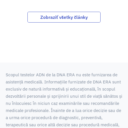
Zobraziť všetky články
Scopul testelor ADN de la DNA ERA nu este furnizarea de
asistență medicală.
Informațiile furnizate de DNA ERA sunt
exclusiv de natură informativă și educațională, în scopul
dezvoltării personale și sprijinirii unui stil de viață sănătos și
nu înlocuiesc în niciun caz examinările sau recomandările
medicale profesionale.
Înainte de a lua orice decizie sau de
a urma orice procedură de diagnostic, preventivă,
terapeutică sau orice altă decizie sau procedură medicală,