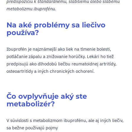
predispozíciu k štandardnému, slabšiemu alebo slabému
metabolizmu ibuprofénu.
Na aké problémy sa liečivo
používa?
Ibuprofén je najznámejší ako liek na tlmenie bolesti,
potláčanie zápalu a znižovanie horúčky. Lekári ho tiež
predpisujú ako dlhodobú liečbu reumatoidnej artritídy,
osteoartritídy a iných chronických ochorení.
Čo ovplyvňuje aký ste
metabolizér?
V súvislosti s metabolizmom ibuprofénu, ale aj iných liečiv,
sa bežne používajú pojmy