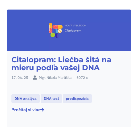
Citalopram: Liečba šitá na
mieru podľa vašej DNA
17. 06. 25
Mgr. Nikola Martiška
6072 x
DNA analýza
DNA test
predispozicia
Prečítaj si viac