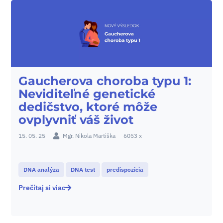
Gaucherova choroba typu 1:
Neviditeľné genetické
dedičstvo, ktoré môže
ovplyvniť váš život
15. 05. 25
Mgr. Nikola Martiška
6053 x
DNA analýza
DNA test
predispozicia
Prečítaj si viac