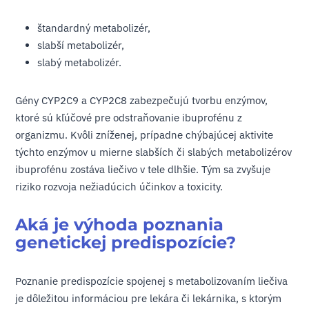
štandardný metabolizér,
slabší metabolizér,
slabý metabolizér.
Gény CYP2C9 a CYP2C8 zabezpečujú tvorbu enzýmov,
ktoré sú kľúčové pre odstraňovanie ibuprofénu z
organizmu. Kvôli zníženej, prípadne chýbajúcej aktivite
týchto enzýmov u mierne slabších či slabých metabolizérov
ibuprofénu zostáva liečivo v tele dlhšie. Tým sa zvyšuje
riziko rozvoja nežiadúcich účinkov a toxicity.
Aká je výhoda poznania
genetickej predispozície?
Poznanie predispozície spojenej s metabolizovaním liečiva
je dôležitou informáciou pre lekára či lekárnika, s ktorým