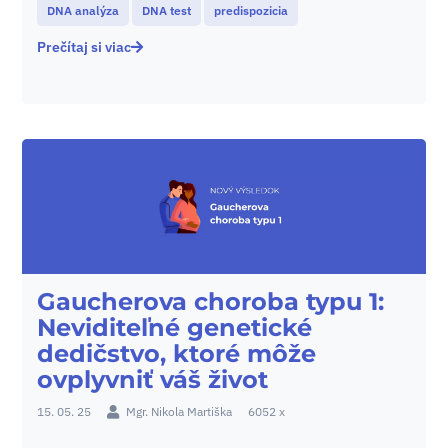
DNA analýza
DNA test
predispozicia
Prečítaj si viac
Gaucherova choroba typu 1:
Neviditeľné genetické
dedičstvo, ktoré môže
ovplyvniť váš život
15. 05. 25
Mgr. Nikola Martiška
6052 x