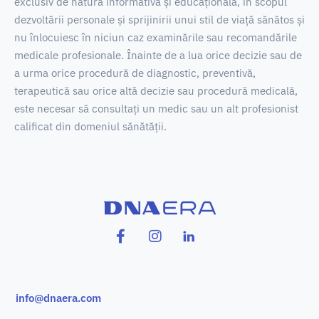
exclusiv de natură informativă și educațională, în scopul
dezvoltării personale și sprijinirii unui stil de viață sănătos și
nu înlocuiesc în niciun caz examinările sau recomandările
medicale profesionale.
Înainte de a lua orice decizie sau de
a urma orice procedură de diagnostic, preventivă,
terapeutică sau orice altă decizie sau procedură medicală,
este necesar să consultați un medic sau un alt profesionist
calificat din domeniul sănătății.
info@dnaera.com