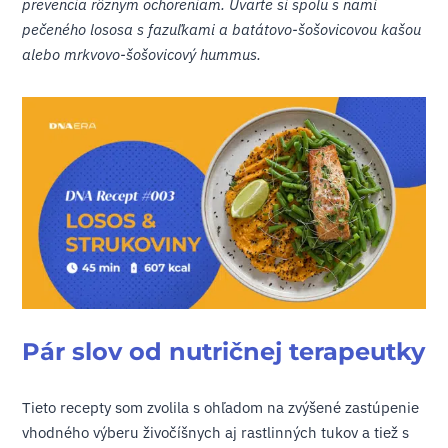
prevencia rôznym ochoreniam. Uvarte si spolu s nami
pečeného lososa s fazuľkami a batátovo-šošovicovou kašou
alebo mrkvovo-šošovicový hummus.
Pár slov od nutričnej terapeutky
Tieto recepty som zvolila s ohľadom na zvýšené zastúpenie
vhodného výberu živočíšnych aj rastlinných tukov a tiež s