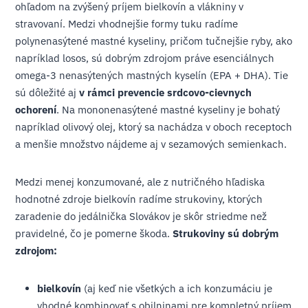
ohľadom na zvýšený príjem bielkovín a vlákniny v
stravovaní. Medzi vhodnejšie formy tuku radíme
polynenasýtené mastné kyseliny, pričom tučnejšie ryby, ako
napríklad losos, sú dobrým zdrojom práve esenciálnych
omega-3 nenasýtených mastných kyselín (EPA + DHA). Tie
sú dôležité aj
v rámci prevencie srdcovo-cievnych
ochorení
. Na mononenasýtené mastné kyseliny je bohatý
napríklad olivový olej, ktorý sa nachádza v oboch receptoch
a menšie množstvo nájdeme aj v sezamových semienkach.
Medzi menej konzumované, ale z nutričného hľadiska
hodnotné zdroje bielkovín radíme strukoviny, ktorých
zaradenie do jedálnička Slovákov je skôr striedme než
pravidelné, čo je pomerne škoda.
Strukoviny sú dobrým
zdrojom:
bielkovín
(aj keď nie všetkých a ich konzumáciu je
vhodné kombinovať s obilninami pre kompletný príjem