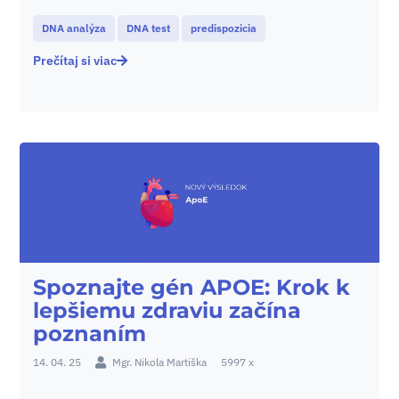
DNA analýza
DNA test
predispozicia
Prečítaj si viac
Spoznajte gén APOE: Krok k
lepšiemu zdraviu začína
poznaním
14. 04. 25
Mgr. Nikola Martiška
5997 x