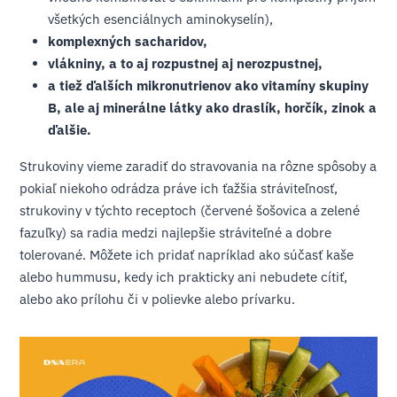
všetkých esenciálnych aminokyselín),
komplexných sacharidov,
vlákniny, a to aj rozpustnej aj nerozpustnej,
a tiež ďalších mikronutrienov ako vitamíny skupiny
B, ale aj minerálne látky ako draslík, horčík, zinok a
ďalšie.
Strukoviny vieme zaradiť do stravovania na rôzne spôsoby a
pokiaľ niekoho odrádza práve ich ťažšia stráviteľnosť,
strukoviny v týchto receptoch (červené šošovica a zelené
fazuľky) sa radia medzi najlepšie stráviteľné a dobre
tolerované. Môžete ich pridať napríklad ako súčasť kaše
alebo hummusu, kedy ich prakticky ani nebudete cítiť,
alebo ako prílohu či v polievke alebo prívarku.