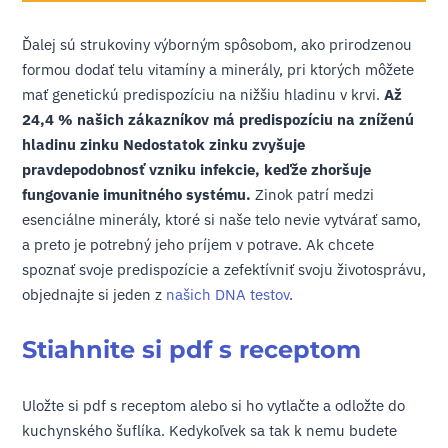
Ďalej sú strukoviny výborným spôsobom, ako prirodzenou
formou dodať telu vitamíny a minerály, pri ktorých môžete
mať genetickú predispozíciu na nižšiu hladinu v krvi.
Až
24,4 % našich zákazníkov má predispozíciu na zníženú
hladinu zinku Nedostatok zinku zvyšuje
pravdepodobnosť vzniku infekcie, keďže zhoršuje
fungovanie imunitného systému.
Zinok patrí medzi
esenciálne minerály, ktoré si naše telo nevie vytvárať samo,
a preto je potrebný jeho príjem v potrave. Ak chcete
spoznať svoje predispozície a zefektívniť svoju životosprávu,
objednajte si jeden z
našich DNA testov
.
Stiahnite si pdf s receptom
Uložte si pdf s receptom alebo si ho vytlačte a odložte do
kuchynského šuflíka. Kedykoľvek sa tak k nemu budete