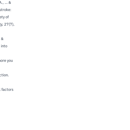
A., … &
stroke:
ety of
y, 27(7),
… &
 into
more you
ction.
 factors