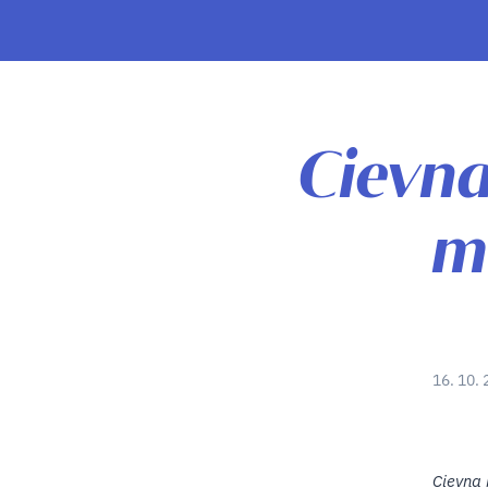
Cievn
m
16. 10. 
Cievna 