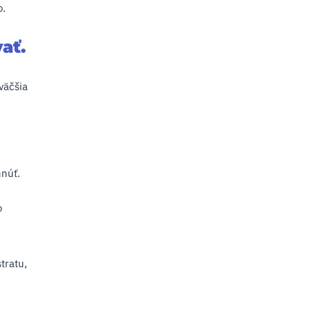
o.
ať.
väčšia
hnúť.
o
tratu,