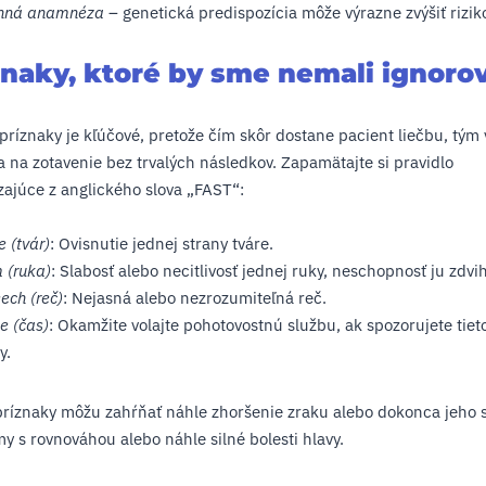
nná anamnéza
– genetická predispozícia môže výrazne zvýšiť rizik
znaky, ktoré by sme nemali ignorov
príznaky je kľúčové, pretože čím skôr dostane pacient liečbu, tým 
a na zotavenie bez trvalých následkov. Zapamätajte si pravidlo
ajúce z anglického slova „FAST“:
e (tvár)
: Ovisnutie jednej strany tváre.
 (ruka)
: Slabosť alebo necitlivosť jednej ruky, neschopnosť ju zdvi
ech (reč)
: Nejasná alebo nezrozumiteľná reč.
e (čas)
: Okamžite volajte pohotovostnú službu, ak spozorujete tiet
y.
príznaky môžu zahŕňať náhle zhoršenie zraku alebo dokonca jeho s
y s rovnováhou alebo náhle silné bolesti hlavy.