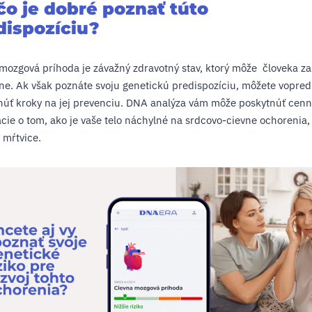
čo je dobré poznať túto
dispozíciu?
mozgová príhoda je závažný zdravotný stav, ktorý môže človeka z
e. Ak však poznáte svoju genetickú predispozíciu, môžete vopred
úť kroky na jej prevenciu. DNA analýza vám môže poskytnúť cen
cie o tom, ako je vaše telo náchylné na srdcovo-cievne ochorenia,
 mŕtvice.