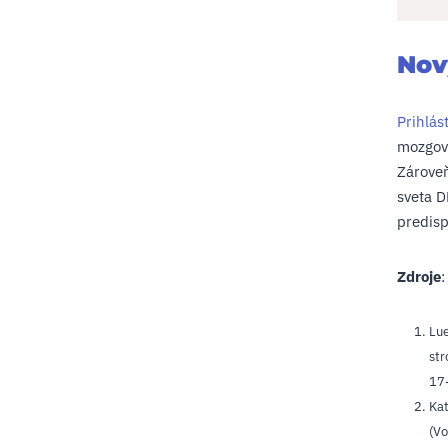
Nov
Prihlás
mozgove
Zároveň
sveta 
predisp
Zdroje
Lue
str
17
Kat
(Vo