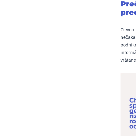
Pre
pre
Cievna 
nečakan
podnikn
informá
vrátane