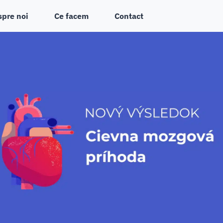
spre noi
Ce facem
Contact