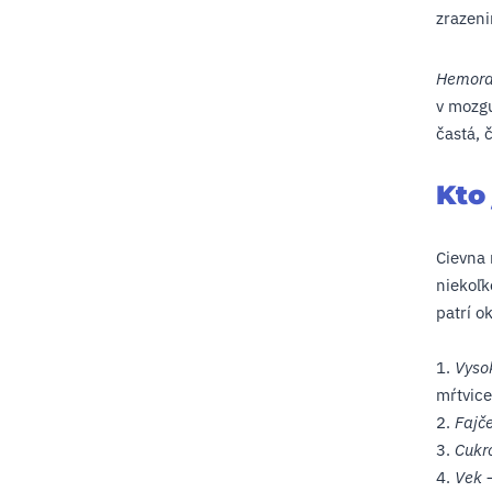
zrazeni
Hemora
v mozgu
častá, 
Kto
Cievna 
niekoľk
patrí o
1.
Vysok
mŕtvice
2.
Fajč
3.
Cukr
4.
Vek
–