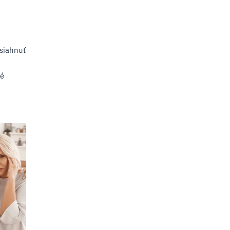
asiahnuť
né