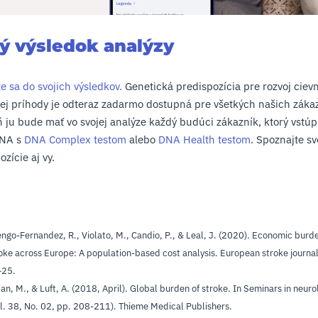
ý výsledok analýzy
te sa do svojich výsledkov.
Genetická predispozícia pre rozvoj ciev
j príhody je odteraz zadarmo dostupná pre všetkých našich zákaz
 ju bude mať vo svojej analýze každý budúci zákazník, ktorý vstúp
DNA s
DNA Complex testom
alebo
DNA Health testom
. Spoznajte sv
ozície aj vy.
:
ngo-Fernandez, R., Violato, M., Candio, P., & Leal, J. (2020). Economic burde
oke across Europe: A population-based cost analysis. European stroke journal
-25.
an, M., & Luft, A. (2018, April). Global burden of stroke. In Seminars in neuro
l. 38, No. 02, pp. 208-211). Thieme Medical Publishers.