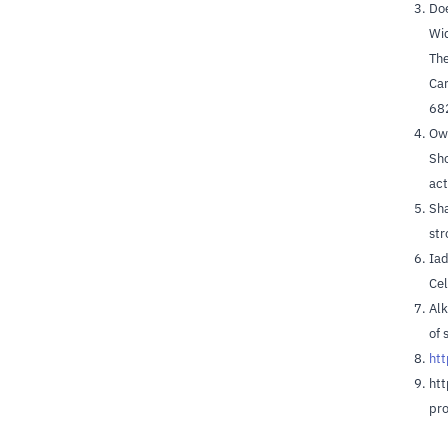
Doe
Wid
The
Car
68
Owo
Sho
act
Sha
str
Iad
Cel
Alk
of 
htt
htt
pro