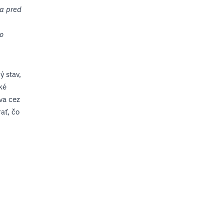
sa pred
to
ý stav,
ké
va cez
ať, čo