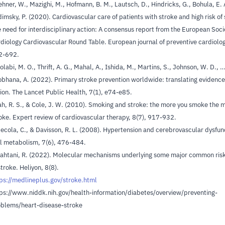
hner, W., Mazighi, M., Hofmann, B. M., Lautsch, D., Hindricks, G., Bohula, E. 
imsky, P. (2020). Cardiovascular care of patients with stroke and high risk of 
 need for interdisciplinary action: A consensus report from the European Soci
diology Cardiovascular Round Table. European journal of preventive cardiolog
2-692.
labi, M. O., Thrift, A. G., Mahal, A., Ishida, M., Martins, S., Johnson, W. D., 
bhana, A. (2022). Primary stroke prevention worldwide: translating evidence
ion. The Lancet Public Health, 7(1), e74-e85.
h, R. S., & Cole, J. W. (2010). Smoking and stroke: the more you smoke the 
oke. Expert review of cardiovascular therapy, 8(7), 917-932.
ecola, C., & Davisson, R. L. (2008). Hypertension and cerebrovascular dysfun
l metabolism, 7(6), 476-484.
ahtani, R. (2022). Molecular mechanisms underlying some major common risk
stroke. Heliyon, 8(8).
ps://medlineplus.gov/stroke.html
ps://www.niddk.nih.gov/health-information/diabetes/overview/preventing-
blems/heart-disease-stroke