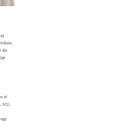
nej
níkov.
i do
oje
n of
, 5(1),
logy