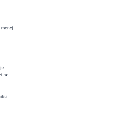
e menej
je
zi ne
niku