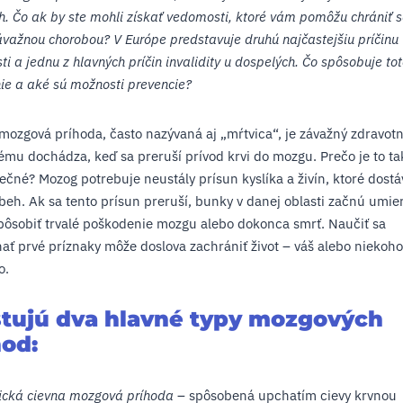
h. Čo ak by ste mohli získať vedomosti, ktoré vám pomôžu chrániť 
ávažnou chorobou? V Európe predstavuje druhú najčastejšiu príčinu
ti a jednu z hlavných príčin invalidity u dospelých. Čo spôsobuje to
ie a aké sú možnosti prevencie?
mozgová príhoda, často nazývaná aj „mŕtvica“, je závažný zdravotn
ému dochádza, keď sa preruší prívod krvi do mozgu. Prečo je to ta
čné? Mozog potrebuje neustály prísun kyslíka a živín, ktoré dostá
beh. Ak sa tento prísun preruší, bunky v danej oblasti začnú umier
ôsobiť trvalé poškodenie mozgu alebo dokonca smrť. Naučiť sa
ať prvé príznaky môže doslova zachrániť život – váš alebo niekoho
o.
stujú dva hlavné typy mozgových
hod:
ická cievna mozgová príhoda
– spôsobená upchatím cievy krvnou