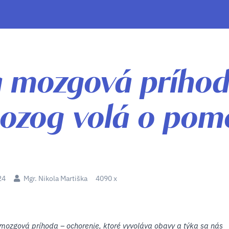
a mozgová príhod
ozog volá o pom
24
Mgr. Nikola Martiška
4090 x
mozgová príhoda – ochorenie, ktoré vyvoláva obavy a týka sa nás