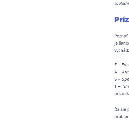
5.
Rodi
Prí
Poznať 
je šanc
vychádz
F –
Fac
A –
Arm
S –
Spe
T –
Tim
príznak
Ďalšie 
problém