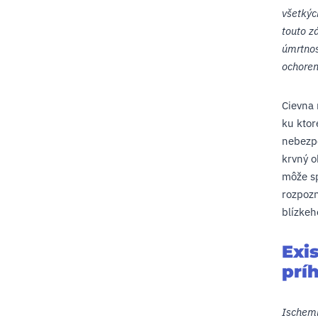
všetkýc
touto z
úmrtnos
ochoren
Cievna 
ku ktor
nebezpe
krvný o
môže sp
rozpozn
blízkeh
Exi
prí
Ischem