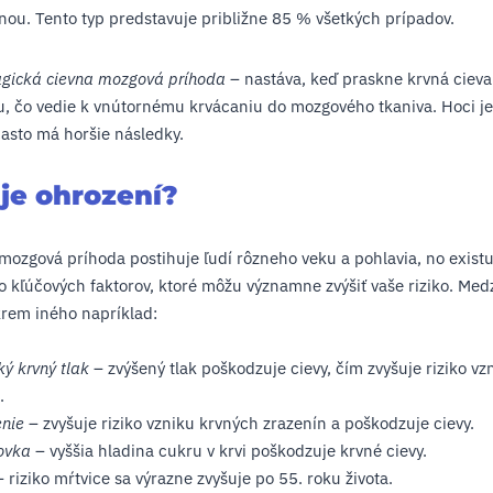
nou. Tento typ predstavuje približne 85 % všetkých prípadov.
gická cievna mozgová príhoda
– nastáva, keď praskne krvná cieva
, čo vedie k vnútornému krvácaniu do mozgového tkaniva. Hoci j
často má horšie následky.
 je ohrození?
mozgová príhoda postihuje ľudí rôzneho veku a pohlavia, no existu
o kľúčových faktorov, ktoré môžu významne zvýšiť vaše riziko. Med
krem iného napríklad:
ý krvný tlak
– zvýšený tlak poškodzuje cievy, čím zvyšuje riziko vz
.
enie
– zvyšuje riziko vzniku krvných zrazenín a poškodzuje cievy.
ovka
– vyššia hladina cukru v krvi poškodzuje krvné cievy.
 riziko mŕtvice sa výrazne zvyšuje po 55. roku života.