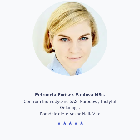
Petronela Forišek Paulová MSc.
Centrum Biomedyczne SAS, Narodowy Instytut
Onkologii,
Poradnia dietetyczna NellaVita
★
★
★
★
★