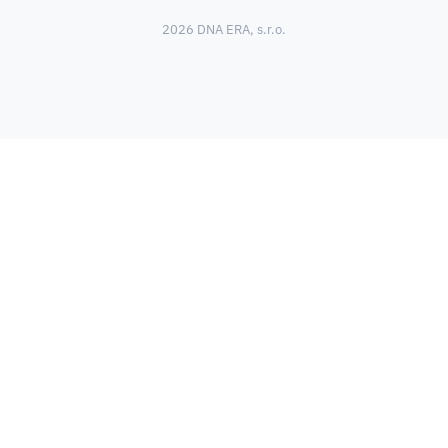
2026 DNA ERA, s.r.o.