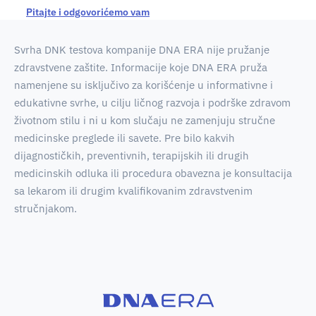
Pitajte i odgovorićemo vam
Svrha DNK testova kompanije DNA ERA nije pružanje
zdravstvene zaštite. Informacije koje DNA ERA pruža
namenjene su isključivo za korišćenje u informativne i
edukativne svrhe, u cilju ličnog razvoja i podrške zdravom
životnom stilu i ni u kom slučaju ne zamenjuju stručne
medicinske preglede ili savete. Pre bilo kakvih
dijagnostičkih, preventivnih, terapijskih ili drugih
medicinskih odluka ili procedura obavezna je konsultacija
sa lekarom ili drugim kvalifikovanim zdravstvenim
stručnjakom.