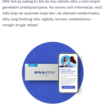
DNK test za svakog ko želi da ima celovitu sliku o svim svojim
genetskim predispozicijama. Na osnovu ovih informacija, moći
ćete bolje da upoznate svoje telo i da steknete sveobuhvatnu
sliku svog životnog stila, izgleda, ishrane, metabolizma i
mnogih drugih oblasti.