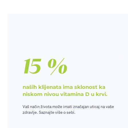
15 %
naših klijenata ima sklonost ka
niskom nivou vitamina D u krvi.
Vaš način života može imati značajan uticaj na vaše
zdravlje. Saznajte više o sebi.