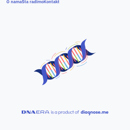
O nama
Šta radimo
Kontakt