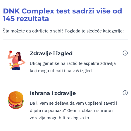
DNK Complex test sadrži više od
145 rezultata
Šta možete da otkrijete o sebi?
Pogledajte sledeće kategorije:
Zdravlje i izgled
Uticaj genetike na različite aspekte zdravlja
koji mogu uticati i na vaš izgled.
Ishrana i zdravlje
Da li vam se dešava da vam uopšteni saveti i
dijete ne pomažu? Geni iz oblasti ishrane i
zdravlja mogu biti razlog za to.